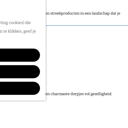
dijken, dorpjes, kastelen en streekproducten in een landschap dat je
ting cookies) die
 te klikken, geef je
ussen de rivieren, natuur en charmante dorpjes vol gezelligheid.