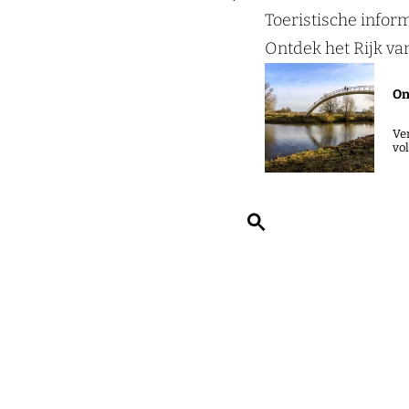
a
Toeristische infor
g
Ontdek het Rijk v
e
On
Ve
vo
Z
o
e
k
e
n