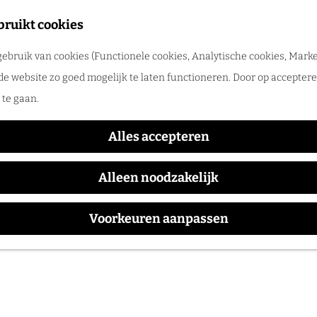
ekend in het Land van Maas en Waal
bruikt cookies
tsnap een weekend naar het Land van Maas en Waal en geniet van rivieren, 
n alles laat vergeten.
ebruik van cookies (Functionele cookies, Analytische cookies, Marke
de website zo goed mogelijk te laten functioneren. Door op accepteren
te gaan.
Alles accepteren
Alleen noodzakelijk
bike route door het Land van Maas en Waal
Voorkeuren aanpassen
ets met gemak op de E-bike door het afwisselende Land van Maas en Waal, t