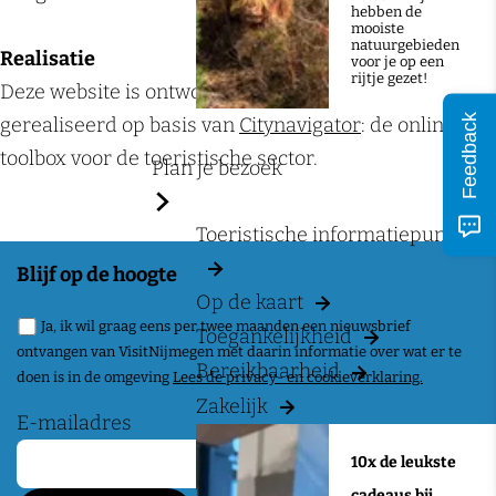
a
hebben de
mooiste
g
natuurgebieden
Realisatie
voor je op een
e
rijtje gezet!
Deze website is ontworpen door
Insiders
en
Feedback
gerealiseerd op basis van
Citynavigator
: de online
toolbox voor de toeristische sector.
Plan je bezoek
Toeristische informatiepunten
Blijf op de hoogte
Op de kaart
Ja, ik wil graag eens per twee maanden een nieuwsbrief
Toegankelijkheid
ontvangen van VisitNijmegen met daarin informatie over wat er te
Bereikbaarheid
doen is in de omgeving
Lees de privacy- en cookieverklaring.
Zakelijk
E-mailadres
10x de leukste
cadeaus bij