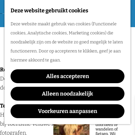
Tweede Wereldoorlog
Deze website gebruikt cookies
F
G
a
M
Routes
Deze website maakt gebruik van cookies (Functionele
a
v
e
cookies, Analytische cookies, Marketing cookies) die
n
Colofon
o
n
Wandelen
noodzakelijk zijn om de website zo goed mogelijk te laten
a
r
u
Fietsen
functioneren. Door op accepteren te klikken, geef je aan
a
i
Routeplanner
hiermee akkoord te gaan.
r
e
Redactie
d
Natuurgebieden
t
Alles accepteren
De redactie van Visitnijmegen.nl wordt gevormd
e
in het Rijk van
e
door
Toerisme Veluwe Arnhem Nijmegen.
h
Alleen noodzakelijk
Nijmegen
n
o
Tekst en beeld
De prachtige
m
Voorkeuren aanpassen
natuur in het Rijk
Het copyright van tekst en beeld op deze site berust
van Nijmegen is
e
heerlijk om
bij Toerisme Veluwe Arnhem Nijmegen en haar
doorheen te
p
wandelen of
fotografen.
fietsen. Wij