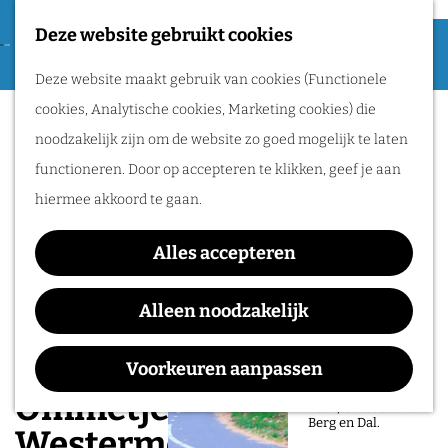
Deze website gebruikt cookies
F
G
Routes
a
M
Deze website maakt gebruik van cookies (Functionele
a
v
e
cookies, Analytische cookies, Marketing cookies) die
n
Wandelen
o
n
noodzakelijk zijn om de website zo goed mogelijk te laten
a
r
u
Fietsen
functioneren. Door op accepteren te klikken, geef je aan
a
i
hiermee akkoord te gaan.
r
Giro di Berg en
e
d
Dal
t
Alles accepteren
e
e
Fiets de 30 km
h
lange Giro di Berg
Alleen noodzakelijk
n
en Dal en ontdek de
o
Muur van Beek,
Zevenheuvelenweg,
m
Duitsland en de
Voorkeuren aanpassen
levendige
e
doorkomstplaatsen
Ommetje
Beek, Groesbeek en
p
Berg en Dal.
Westermeerwijk