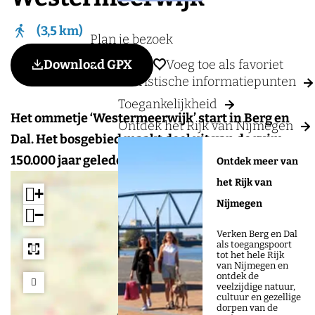
a
g
3,5 km
Plan je bezoek
e
Voeg toe als favoriet
Download GPX
Voeg toe als favoriet
Toeristische informatiepunten
Toegankelijkheid
Het ommetje ‘Westermeerwijk’ start in Berg en
Ontdek het Rijk van Nijmegen
Dal. Het bosgebied maakt deel uit van de ruim
150.000 jaar geleden gevormde stuwwal.
Ontdek meer van
het Rijk van
+
Nijmegen
−
a
Verken Berg en Dal
d
als toegangspoort
d
tot het hele Rijk
van Nijmegen en
r
ontdek de
e
veelzijdige natuur,
s
cultuur en gezellige
dorpen van de
s