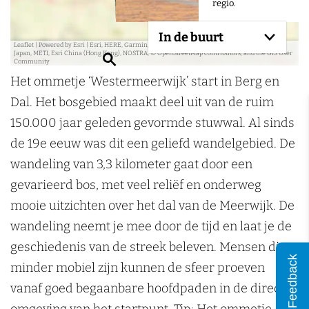
regio.
In de buurt
Leaflet
|
Powered by Esri | Esri, HERE, Garmin, USGS, Intermap, INCREMENT P, NRCAN, Esri
Japan, METI, Esri China (Hong Kong), NOSTRA, © OpenStreetMap contributors, and the GIS User
Z
Community
o
Het ommetje ‘Westermeerwijk’ start in Berg en
e
Dal. Het bosgebied maakt deel uit van de ruim
k
150.000 jaar geleden gevormde stuwwal. Al sinds
e
de 19e eeuw was dit een geliefd wandelgebied. De
n
wandeling van 3,3 kilometer gaat door een
gevarieerd bos, met veel reliëf en onderweg
mooie uitzichten over het dal van de Meerwijk. De
wandeling neemt je mee door de tijd en laat je de
geschiedenis van de streek beleven. Mensen die
Feedback
minder mobiel zijn kunnen de sfeer proeven
vanaf goed begaanbare hoofdpaden in de directe