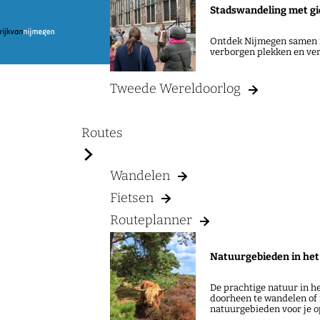
Stadswandeling met gi
G
Ontdek Nijmegen samen m
verborgen plekken en ver
a
n
Tweede Wereldoorlog
a
a
Routes
r
d
Wandelen
e
Fietsen
h
Routeplanner
o
m
Natuurgebieden in het
e
De prachtige natuur in he
p
doorheen te wandelen of 
natuurgebieden voor je op