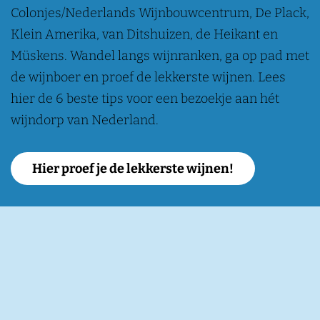
Colonjes/Nederlands Wijnbouwcentrum, De Plack,
Klein Amerika, van Ditshuizen, de Heikant en
Müskens. Wandel langs wijnranken, ga op pad met
de wijnboer en proef de lekkerste wijnen. Lees
hier de 6 beste tips voor een bezoekje aan hét
wijndorp van Nederland.
Hier proef je de lekkerste wijnen!