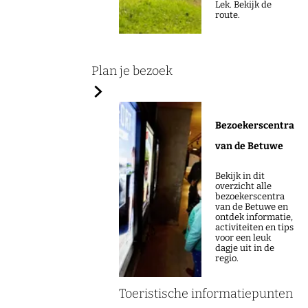
a
Lek. Bekijk de
route.
g
e
Plan je bezoek
Bezoekerscentra
van de Betuwe
Bekijk in dit
overzicht alle
bezoekerscentra
van de Betuwe en
ontdek informatie,
activiteiten en tips
voor een leuk
dagje uit in de
regio.
Toeristische informatiepunten