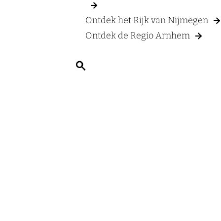
Ontdek het Rijk van Nijmegen
Ontdek de Regio Arnhem
Z
o
e
k
e
n