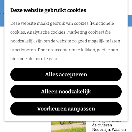
én heerlijke
streekproducten.
Deze website gebruikt cookies
F
G
a
M
Deze website maakt gebruik van cookies (Functionele
a
v
e
Routes
cookies, Analytische cookies, Marketing cookies) die
n
o
n
noodzakelijk zijn om de website zo goed mogelijk te laten
a
r
u
Wandelen
functioneren. Door op accepteren te klikken, geef je aan
a
i
Fietsen
hiermee akkoord te gaan.
r
e
d
Leuke fietsroute:
t
Alles accepteren
e
Rondje Betuwe
e
h
Alleen noodzakelijk
n
Fiets door de
o
Betuwe langs
boomgaarden,
m
schilderachtige
Voorkeuren aanpassen
dorpjes en
e
waterrijke natuur
vol vogels tussen
p
de rivieren
Nederrijn, Waal en