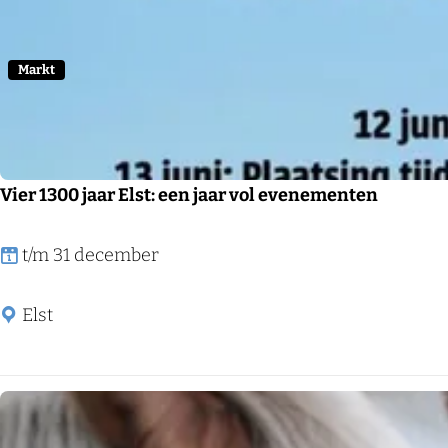
e
s
m
Markt
a
a
k
v
Vier 1300 jaar Elst: een jaar vol evenementen
a
n
V
t/m 31 december
h
i
e
e
Elst
t
r
v
1
e
3
r
0