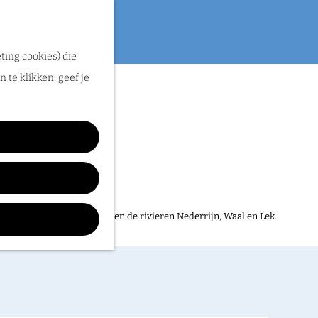
rlijke streekproducten.
ting cookies) die
 te klikken, geef je
gen tot markten, van
ITagenda.
jke natuur vol vogels tussen de rivieren Nederrijn, Waal en Lek.