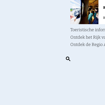
a
g
B
e
B
Toeristische inf
Ontdek het Rijk 
Ontdek de Regio
Z
o
e
k
e
n