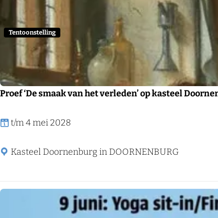
e
r
Tentoonstelling
o
p
:
Proef ‘De smaak van het verleden’ op kasteel Doorn
P
t/m 4 mei 2028
r
o
Kasteel Doornenburg in DOORNENBURG
e
f
‘
D