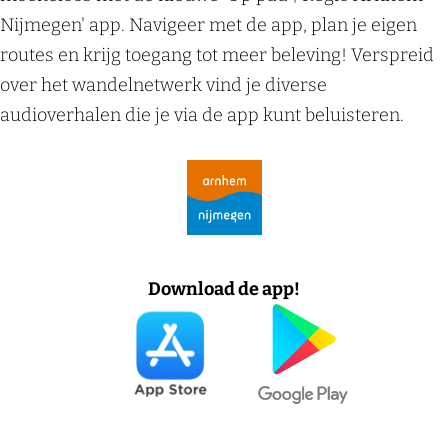
r
i
a
n
Nijmegen' app. Navigeer met de app, plan je eigen
g
a
o
routes en krijg toegang tot meer beleving! Verspreid
e
u
p
over het wandelnetwerk vind je diverse
a
t
audioverhalen die je via de app kunt beluisteren.
g
e
i
n
-
a
E
x
t
r
Download de app!
a
l
u
s