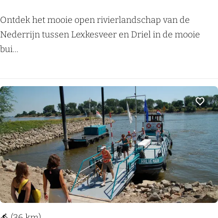
r
K
Ontdek het mooie open rivierlandschap van de
o
l
Nederrijn tussen Lexkesveer en Driel in de mooie
u
o
bui...
t
m
e
p
B
e
e
n
Voeg
t
p
u
a
w
d
e
N
e
d
e
(36 km)