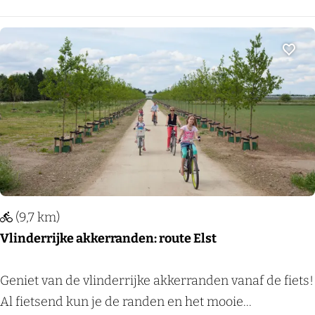
n
u
w
s
Voeg
e
B
l
o
e
s
e
(9,7 km)
m
Vlinderrijke akkerranden: route Elst
r
o
V
Geniet van de vlinderrijke akkerranden vanaf de fiets!
u
l
Al fietsend kun je de randen en het mooie...
t