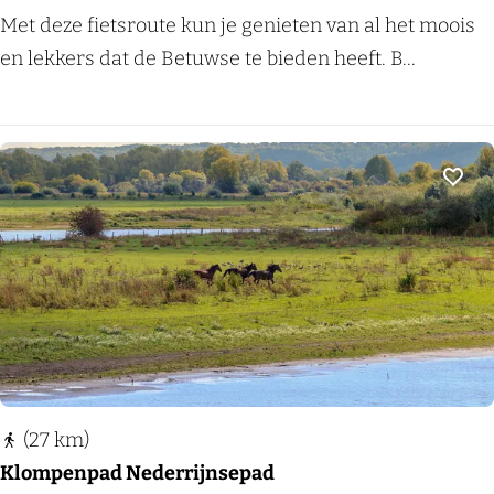
d
S
Met deze fietsroute kun je genieten van al het moois
e
t
en lekkers dat de Betuwse te bieden heeft. B...
B
r
e
e
t
e
u
k
Voeg
w
p
e
r
o
d
u
c
t
(27 km)
e
Klompenpad Nederrijnsepad
n