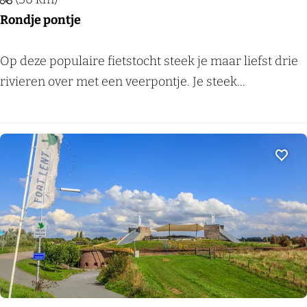
r
Rondje pontje
r
i
R
Op deze populaire fietstocht steek je maar liefst drie
j
o
rivieren over met een veerpontje. Je steek...
n
n
s
d
e
j
p
e
Voeg
a
p
d
o
n
t
j
e