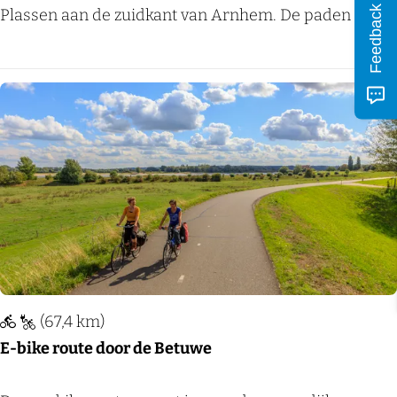
i
t
Feedback
m
Plassen aan de zuidkant van Arnhem. De paden ku...
e
m
l
e
t
j
Voeg
e
R
i
j
k
e
r
(67,4 km)
s
E-bike route door de Betuwe
w
o