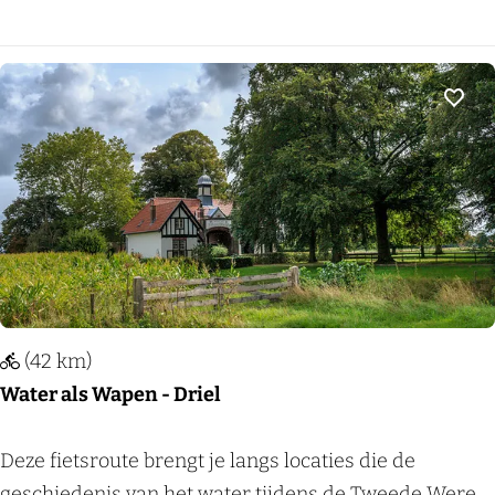
i
e
n
d
e
Voeg
r
r
i
j
k
e
a
(42 km)
k
Water als Wapen - Driel
k
e
W
Deze fietsroute brengt je langs locaties die de
r
a
geschiedenis van het water tijdens de Tweede Were...