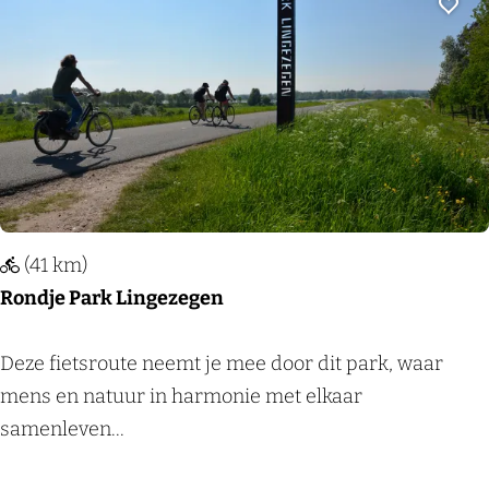
e
Voeg
H
o
l
l
a
n
d
(41 km)
e
Rondje Park Lingezegen
r
b
R
Deze fietsroute neemt je mee door dit park, waar
r
o
mens en natuur in harmonie met elkaar
o
n
samenleven...
e
d
k