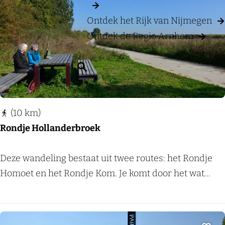
Voeg
e
e
j
o
-
e
Ontdek het Rijk van Nijmegen
e
E
p
r
Ontdek de Regio Arnhem
x
:
t
o
r
a
p
Z
l
:
o
u
s
e
k
(10 km)
e
Rondje Hollanderbroek
n
R
Deze wandeling bestaat uit twee routes: het Rondje
o
Homoet en het Rondje Kom. Je komt door het wat...
n
d
j