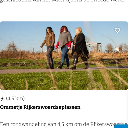
r
t
a
e
n
r
d
a
Voeg
e
l
n
s
:
W
r
a
o
p
u
e
t
n
e
(4,5 km)
-
E
Ommetje Rijkerswoerdseplassen
D
l
r
s
O
Een rondwandeling van 4,5 km om de Rijkerswoerdse