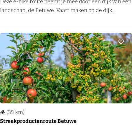
E
Deze e-bike route neemt je mee door een dijk van een
e
-
landschap, de Betuwe. Vaart maken op de dijk...
r
b
d
i
s
k
e
e
Voeg
p
r
l
o
a
u
s
t
s
e
e
d
n
o
(35 km)
o
Streekproductenroute Betuwe
r