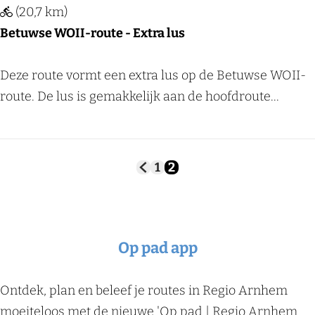
(20,7 km)
Betuwse WOII-route - Extra lus
B
Deze route vormt een extra lus op de Betuwse WOII-
e
route. De lus is gemakkelijk aan de hoofdroute...
t
u
w
1
2
G
G
H
s
a
a
u
e
n
n
i
a
a
d
W
a
a
i
O
r
r
g
Op pad app
d
p
e
I
e
a
p
I
v
g
a
Ontdek, plan en beleef je routes in Regio Arnhem
o
i
g
-
moeiteloos met de nieuwe 'Op pad | Regio Arnhem
r
n
i