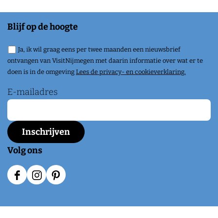
Blijf op de hoogte
Ja, ik wil graag eens per twee maanden een nieuwsbrief
ontvangen van VisitNijmegen met daarin informatie over wat er te
doen is in de omgeving
Lees de privacy- en cookieverklaring.
E-mailadres
Volg ons
F
I
P
a
n
i
c
s
n