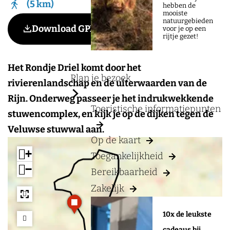
a
5 km
hebben de
mooiste
g
natuurgebieden
Voeg toe als favoriet
Download GPX
Voeg toe als favoriet
voor je op een
e
rijtje gezet!
Het Rondje Driel komt door het
Plan je bezoek
rivierenlandschap en de uiterwaarden van de
Rijn. Onderweg passeer je het indrukwekkende
Toeristische informatiepunten
stuwencomplex, en kijk je op de dijken tegen de
Veluwse stuwwal aan.
Op de kaart
+
Toegankelijkheid
−
Bereikbaarheid
Zakelijk
a
a
d
d
10x de leukste
d
d
r
r
cadeaus bij