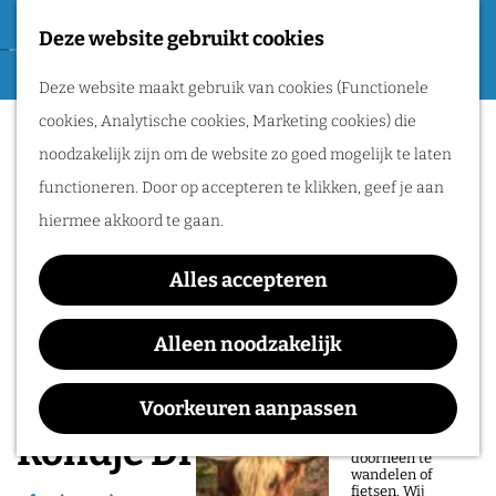
Tweede Wereldoorlog
Deze website gebruikt cookies
F
G
a
M
Routes
Deze website maakt gebruik van cookies (Functionele
a
v
e
cookies, Analytische cookies, Marketing cookies) die
n
o
n
Wandelen
noodzakelijk zijn om de website zo goed mogelijk te laten
a
r
u
Fietsen
functioneren. Door op accepteren te klikken, geef je aan
a
i
Routeplanner
hiermee akkoord te gaan.
r
e
d
Natuurgebieden
t
Alles accepteren
e
in het Rijk van
e
h
Alleen noodzakelijk
Nijmegen
n
o
De prachtige
m
Voorkeuren aanpassen
natuur in het Rijk
van Nijmegen is
e
Rondje Driel
heerlijk om
doorheen te
p
wandelen of
fietsen. Wij