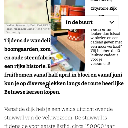
e
e
Citystore Rijk
s
s
s
s
van Nijmegen
In de buurt
Leaflet
|
Powered by Esri | Esri, HERE, Garmin, USGS, Intermap, INCREMENT P, NRCAN, Esri
Wat is er nu
Japan, METI, Esri China (Hong Kong), NOSTRA, © OpenStreetMap contributors, and the GIS User
Community
leuker dan lokaal
winkelen en een
Tijdens de wandeling van Rondje Driel zie je
cadeau geven met
een mooi verhaal?
boomgaarden, zomer- en winterdijken, wielen
Wij hebben de 10
leukste cadeaus
en oude steenfabrieken. Het gebied heeft tevens
voor je
verzameld!
een rijke historie. Bij een mooi voorjaar staan de
fruitbomen vanaf half april in bloei en vanaf juni
kun je op diverse plekken langs de route heerlijke
Z
Betuwse kersen kopen.
o
e
Vanaf de dijk heb je een weids uitzicht over de
k
stuwwal van de Veluwezoom. De stuwwal is
e
tijdens de voorlaatste ijstijd, circa 150.000 jaar