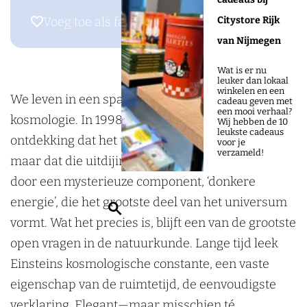
S
r
n
i
Voeg toe als favoriet
Voeg toe als favoriet
Citystore Rijk
c
S
S
e
van Nijmegen
i
c
c
n
Wat is er nu
e
i
i
c
leuker dan lokaal
winkelen en een
n
e
e
e
We leven in een spannende tijd voor de
cadeau geven met
een mooi verhaal?
c
n
n
C
kosmologie. In 1998 onthulde een baanbrekende
Wij hebben de 10
leukste cadeaus
e
c
c
a
ontdekking dat het universum niet alleen uitdijt,
voor je
verzameld!
C
e
e
f
maar dat die uitdijing ook versnelt—gedreven
a
C
C
é
door een mysterieuze component, ‘donkere
f
a
a
@
energie’, die het grootste deel van het universum
Z
é
f
f
D
vormt. Wat het precies is, blijft een van de grootste
o
@
é
é
e
open vragen in de natuurkunde. Lange tijd leek
e
D
@
@
A
Einsteins kosmologische constante, een vaste
k
e
D
D
c
eigenschap van de ruimtetijd, de eenvoudigste
e
A
e
e
h
verklaring. Elegant—maar misschien té