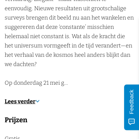
n
c
A
A
t
eenvoudig. Nieuwe resultaten uit grootschalige
h
c
c
e
surveys brengen dit beeld nu aan het wankelen en
t
h
h
r
suggereren dat deze ‘constante’ misschien
e
t
t
t
helemaal niet constant is. Wat als de kracht die
r
e
e
u
het universum vormgeeft in de tijd verandert—en
t
r
r
i
het verhaal van de kosmos heel anders blijkt dan
u
t
t
n
we dachten?
i
u
u
>
n
i
i
D
Op donderdag 21 mei g…
>
n
n
o
Feedback
D
>
>
n
Lees verder
o
D
D
k
Prijzen
n
o
o
e
k
n
n
r
e
k
k
e
Gratis