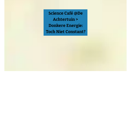
Science Café @De
Achtertuin >
Donkere Energie:
Toch Niet Constant?