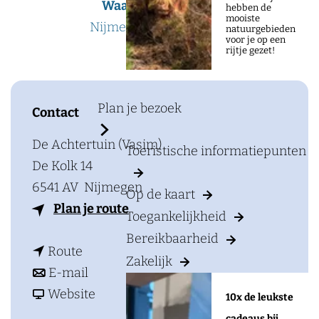
a
Waar:
Wanneer:
hebben de
mooiste
g
Nijmegen
t/m 21 mei
natuurgebieden
voor je op een
e
rijtje gezet!
Plan je bezoek
Contact
De Achtertuin (Vasim)
Toeristische informatiepunten
De Kolk 14
6541 AV
Nijmegen
Op de kaart
n
Plan je route
Toegankelijkheid
a
Bereikbaarheid
n
a
Route
Zakelijk
a
n
r
E-mail
a
a
v
S
Website
10x de leukste
r
a
a
c
cadeaus bij