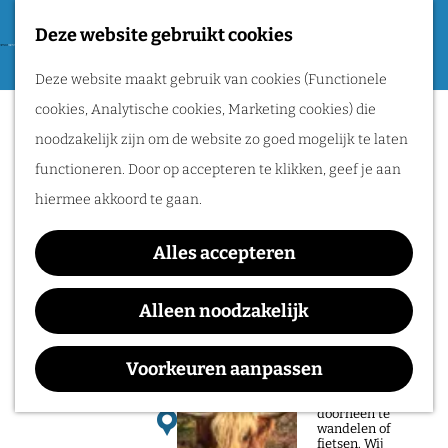
Tweede Wereldoorlog
Deze website gebruikt cookies
F
G
a
M
Routes
Deze website maakt gebruik van cookies (Functionele
a
v
e
cookies, Analytische cookies, Marketing cookies) die
n
Sorry, deze activiteit is niet meer
o
n
Wandelen
noodzakelijk zijn om de website zo goed mogelijk te laten
a
beschikbaar. Bekijk het
actuele aanbod
voor
r
u
Fietsen
functioneren. Door op accepteren te klikken, geef je aan
a
de beschikbare opties.
i
Routeplanner
hiermee akkoord te gaan.
r
e
d
Science Café @De
Natuurgebieden
t
Alles accepteren
e
Achtertuin > Donkere
in het Rijk van
e
h
Alleen noodzakelijk
Nijmegen
n
Energie: Toch Niet
o
Constant?
De prachtige
m
Voorkeuren aanpassen
natuur in het Rijk
van Nijmegen is
e
heerlijk om
doorheen te
p
wandelen of
fietsen. Wij