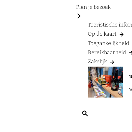
a
Plan je bezoek
g
e
Toeristische info
Op de kaart
Toegankelijkheid
Bereikbaarheid
Zakelijk
1
W
Z
o
e