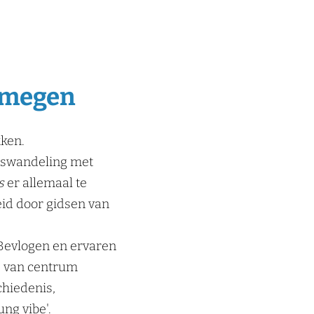
ijmegen
ken.
adswandeling met
s
er allemaal te
id door gidsen van
Bevlogen en ervaren
es van centrum
chiedenis,
oung vibe
'.