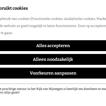
tadswandeling met gids
bruikt cookies
ntdek Nijmegen samen met een gids. Ga samen op pad en ontdek verborgen
ebruik van cookies (Functionele cookies, Analytische cookies, Marke
rlog
de website zo goed mogelijk te laten functioneren. Door op accepteren
te gaan.
Alles accepteren
Alleen noodzakelijk
Voorkeuren aanpassen
atuurgebieden in het Rijk van Nijmegen
e prachtige natuur in het Rijk van Nijmegen is heerlijk om doorheen te wa
en rijtje gezet!