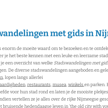
andelingen met gids in N
 enorm de moeite waard om te bezoeken en te ontdek
er je het beste kennen met een leuke en leerzame st
 je een overzicht van welke
Stadswandelingen met gid
egen. De diverse stadswandelingen aangeboden en gele
en
, lopen langs allerlei
aardigheden
,
restaurants
,
musea
,
winkels
en parken. 
liefde voor hun stad rond en laten je de mooiste plekj
dien vertellen ze je alles over de rijke Nijmeegse ges
et bruisende hedendaagse leven in '
the old city with y