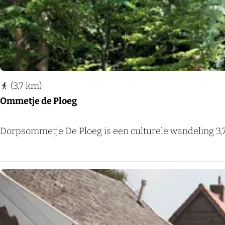
g
s
O
m
m
e
(3,7 km)
t
Ommetje de Ploeg
j
e
O
Dorpsommetje De Ploeg is een culturele wandeling 3,7 
1
m
:
m
V
e
a
t
n
j
H
e