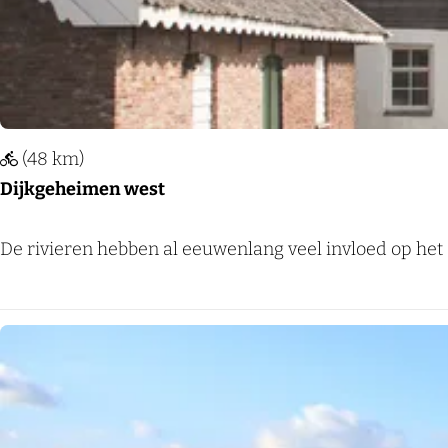
a
d
a
e
g
P
h
l
o
o
v
(48 km)
e
e
Dijkgeheimen west
g
n
a
D
De rivieren hebben al eeuwenlang veel invloed op het 
a
i
r
j
B
k
e
g
u
e
n
h