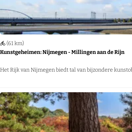
i
e
n
i
g
m
s
e
e
n
(61 km)
P
w
Kunstgeheimen: Nijmegen - Millingen aan de Rijn
l
e
a
s
K
Het Rijk van Nijmegen biedt tal van bijzondere kunstobj
s
t
u
n
s
t
g
e
h