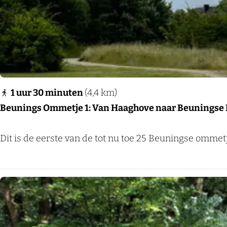
P
o
n
t
j
e
1 uur 30 minuten
(4,4 km)
T
Beunings Ommetje 1: Van Haaghove naar Beuningse 
e
V
B
Dit is de eerste van de tot nu toe 25 Beuningse omme
o
e
e
u
t
n
i
n