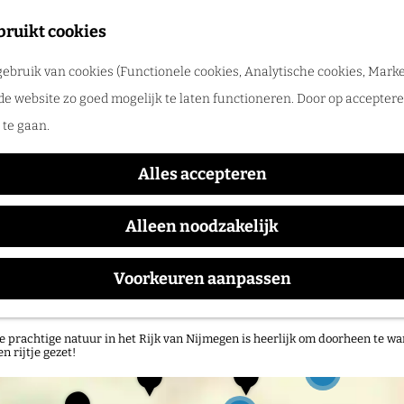
tadswandeling met gids
bruikt cookies
ntdek Nijmegen samen met een gids. Ga samen op pad en ontdek verborgen
ebruik van cookies (Functionele cookies, Analytische cookies, Marke
rlog
de website zo goed mogelijk te laten functioneren. Door op accepteren
Routes
te gaan.
Alles accepteren
f trek je wandelschoenen aan en ontdek de bijzondere n
Alleen noodzakelijk
zicht vind je de mooiste routes van de regio. Of plan j
Voorkeuren aanpassen
atuurgebieden in het Rijk van Nijmegen
e prachtige natuur in het Rijk van Nijmegen is heerlijk om doorheen te wa
en rijtje gezet!
B
B
3
i
e
D
s