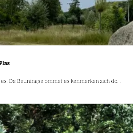
Plas
tjes. De Beuningse ommetjes kenmerken zich do...