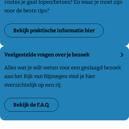
r
routes je gaat lopen/fietsen? En waar je moet zijn
j
e
e
a
voor de beste tips?
m
i
k
k
e
d
e
t
Bekijk praktische informatie hier
g
o
n
i
e
p
s
n
p
c
Veelgestelde vragen over je bezoek
a
h
d
V
Alles wat je wilt weten voor een geslaagd bezoek
e
e
aan het Rijk van Nijmegen vind je hier
i
e
overzichtelijk op een rij.
n
l
f
g
Bekijk de F.A.Q.
o
e
r
s
m
t