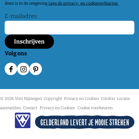
doen is in de omgeving
Lees de privacy- en cookieverklaring.
E-mailadres
Volg ons
F
I
P
a
n
i
c
s
n
© 2026 Visit Nijmegen
Copyright
Privacy en Cookies
Colofon
Locatie
e
t
t
aanmelden
Contact
Privacy en Cookies
Cookie voorkeuren
b
a
e
C
o
g
r
i
o
r
e
t
k
a
s