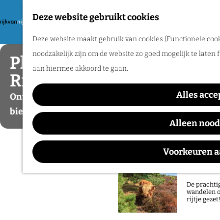
Ontdek Nij
Deze website gebruikt cookies
F
verborgen p
G
a
M
Deze website maakt gebruik van cookies (Functionele cooki
a
Tweede Wereldoorlog
v
e
P
noodzakelijk zijn om de website zo goed mogelijk te laten 
Plan je bezoek aan het
n
o
n
l
aan hiermee akkoord te gaan.
a
Rijk van Nijmegen
Routes
r
u
a
a
i
Alles acce
n
Ontdek wat het Rijk van Nijmegen jou te
r
Wandelen
e
j
bieden heeft
d
Fietsen
Alleen nood
t
e
e
Routeplanner
e
b
h
Voorkeuren 
n
e
o
Natuurgeb
z
m
o
De prachtig
e
wandelen o
e
rijtje gezet
p
k