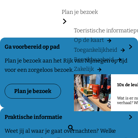
a
a
g
Plan je bezoek
a
e
n
Toeristische informatie
h
Op de kaart
e
Ga voorbereid op pad
Toegankelijkheid
t
Bereikbaarheid
R
G
Plan je bezoek aan het Rijk van Nijmegen op tijd
Zakelijk
i
a
voor een zorgeloos bezoek.
j
v
10x de leu
k
o
Plan je bezoek
v
o
Wat is er 
verhaal? W
a
r
n
b
Praktische informatie
N
e
Z
P
Weet jij al waar je gaat overnachten? Welke
i
r
o