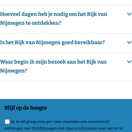
e
i
g
Hoeveel dagen heb je nodig om het Rijk van
d
e
Nijmegen te ontdekken?
n
Is het Rijk van Nijmegen goed bereikbaar?
Waar begin ik mijn bezoek aan het Rijk van
Nijmegen?
Blijf op de hoogte
Ja, ik wil graag eens per twee maanden een nieuwsbrief
ontvangen van VisitNijmegen met daarin informatie over wat er te