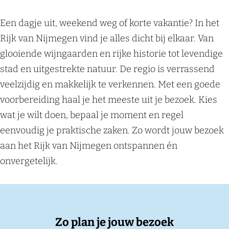
a
e
t
Een dagje uit, weekend weg of korte vakantie? In het
l
i
Rijk van Nijmegen vind je alles dicht bij elkaar. Van
d
e
glooiende wijngaarden en rijke historie tot levendige
e
stad en uitgestrekte natuur. De regio is verrassend
v
veelzijdig en makkelijk te verkennen. Met een goede
r
voorbereiding haal je het meeste uit je bezoek. Kies
a
wat je wilt doen, bepaal je moment en regel
g
eenvoudig je praktische zaken. Zo wordt jouw bezoek
e
aan het Rijk van Nijmegen ontspannen én
n
onvergetelijk.
o
v
e
r
Zo plan je jouw bezoek
j