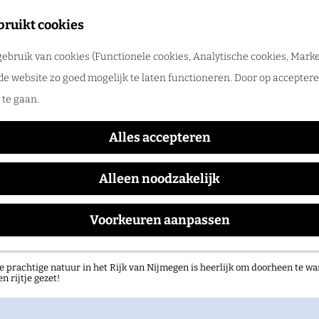
tadswandeling met gids
bruikt cookies
ntdek Nijmegen samen met een gids. Ga samen op pad en ontdek verborgen
ebruik van cookies (Functionele cookies, Analytische cookies, Marke
rlog
Remy van Kesteren
de website zo goed mogelijk te laten functioneren. Door op accepteren
te gaan.
Alles accepteren
Waar:
Wanneer:
Concertgebouw De Vereeniging
vrijdag 30 oktober
Alleen noodzakelijk
Voorkeuren aanpassen
atuurgebieden in het Rijk van Nijmegen
e prachtige natuur in het Rijk van Nijmegen is heerlijk om doorheen te wa
en rijtje gezet!