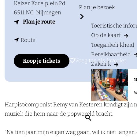
a
Keizer Karelplein 2d
Plan je bezoek
g
6511 NC
Nijmegen
e
n
Plan je route
Toeristische info
a
Op de kaart
n
a
Route
Toegankelijkheid
a
r
Bereikbaarheid
a
R
Voeg toe als favoriet
Voeg toe als favoriet
Koop je tickets
Zakelijk
r
e
R
m
1
e
y
W
m
v
y
a
Harpist/componist Remy van Kesteren kondigt zijn n
v
n
muziek die hem naar de popwereld bracht.
Z
a
K
o
n
e
"Na tien jaar mijn eigen weg gaan, wil ik niet lange
e