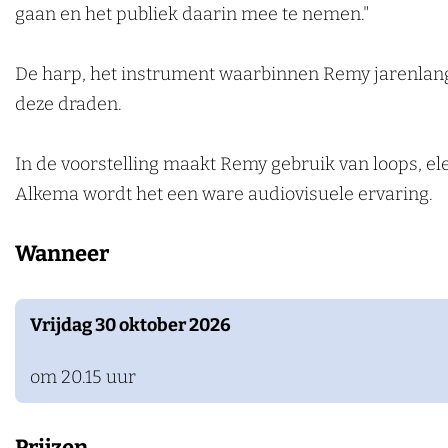
K
s
gaan en het publiek daarin mee te nemen."
k
e
t
e
s
e
De harp, het instrument waarbinnen Remy jarenlang 
n
t
r
deze draden.
e
e
r
n
In de voorstelling maakt Remy gebruik van loops, ele
e
Alkema wordt het een ware audiovisuele ervaring.
n
Wanneer
Vrijdag 30 oktober 2026
om 20.15 uur
Prijzen