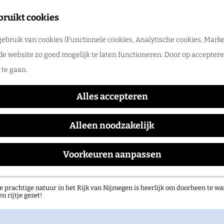
tadswandeling met gids
bruikt cookies
ntdek Nijmegen samen met een gids. Ga samen op pad en ontdek verborgen
ebruik van cookies (Functionele cookies, Analytische cookies, Marke
rlog
de website zo goed mogelijk te laten functioneren. Door op accepteren
s niet meer beschikbaar. Bekijk het
actuele aanbod
voor
te gaan.
L’Etranger
Alles accepteren
Alleen noodzakelijk
Waar:
Wanneer:
Voorkeuren aanpassen
LUX
t/m 7 april
atuurgebieden in het Rijk van Nijmegen
e prachtige natuur in het Rijk van Nijmegen is heerlijk om doorheen te wa
en rijtje gezet!