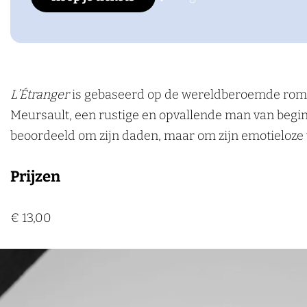
n
r
t
E
n
k
e
X
t
g
a
r
t
g
e
b
a
e
n
a
r
e
n
o
g
r
g
n
a
r
o
r
e
g
n
L’Étranger
is gebaseerd op de wereldberoemde roman
k
a
r
e
g
Meursault, een rustige en opvallende man van begin d
L
m
r
e
beoordeeld om zijn daden, maar om zijn emotieloze
U
L
r
X
U
Prijzen
X
€ 13,00