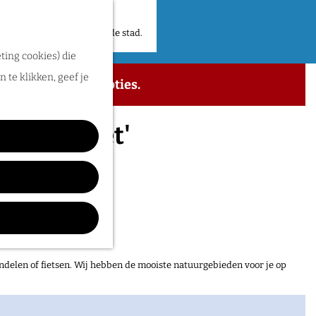
 plekken en verhalen in de stad.
ting cookies) die
 te klikken, geef je
 de beschikbare opties.
staat niet'
ndelen of fietsen. Wij hebben de mooiste natuurgebieden voor je op