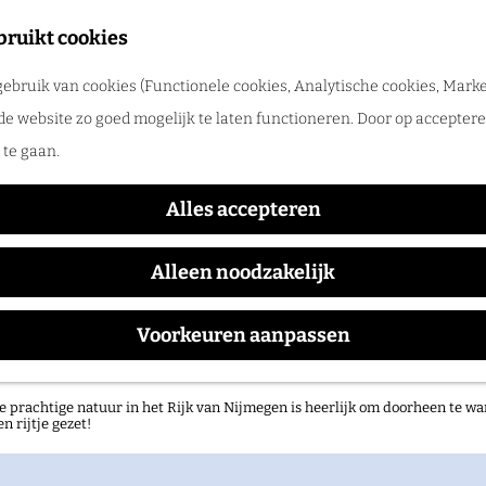
tadswandeling met gids
bruikt cookies
ntdek Nijmegen samen met een gids. Ga samen op pad en ontdek verborgen
ebruik van cookies (Functionele cookies, Analytische cookies, Marke
rlog
de website zo goed mogelijk te laten functioneren. Door op accepteren
s niet meer beschikbaar. Bekijk het
actuele aanbod
voor
te gaan.
idscafé 'Schone energie be
Alles accepteren
Alleen noodzakelijk
Waar:
Wanneer:
Voorkeuren aanpassen
Nijmegen
t/m 16 juni
atuurgebieden in het Rijk van Nijmegen
e prachtige natuur in het Rijk van Nijmegen is heerlijk om doorheen te wa
en rijtje gezet!