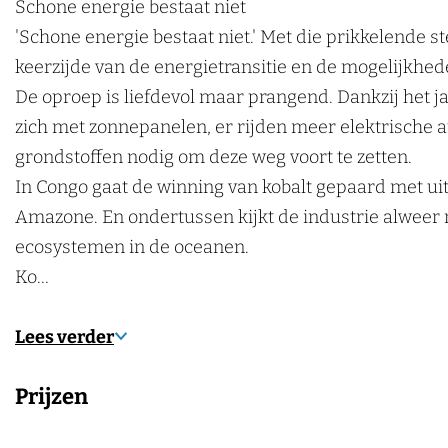
m
a
z
r
m
Schone energie bestaat niet
k
h
a
a
z
h
'Schone energie bestaat niet.' Met die prikkelende
e
e
m
a
a
e
keerzijde van de energietransitie en de mogelijkhed
n
i
h
m
a
i
De oproep is liefdevol maar prangend. Dankzij het 
d
e
h
m
d
zich met zonnepanelen, er rijden meer elektrische a
s
i
e
h
s
grondstoffen nodig om deze weg voort te zetten.
c
d
i
e
c
In Congo gaat de winning van kobalt gepaard met u
a
s
d
i
a
Amazone. En ondertussen kijkt de industrie alweer
f
c
s
d
f
ecosystemen in de oceanen.
é
a
c
s
é
Ko…
'
f
a
c
'
S
é
f
a
S
Lees verder
c
'
é
f
c
Prijzen
h
S
'
é
h
o
c
S
'
o