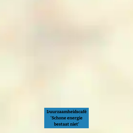
Duurzaamheidscafé
'Schone energie
bestaat niet'