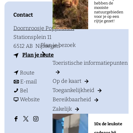
a
hebben de
mooiste
g
natuurgebieden
Contact
voor je op een
e
rijtje gezet!
Doornroosje Poppodium
Stationsplein 11
Plan je bezoek
6512 AB
Nijmegen
n
Plan je route
Toeristische informatiepunten
a
n
a
Route
Op de kaart
a
n
r
E-mail
B
a
a
B
Toegankelijkheid
Bel
l
r
a
v
l
Website
Bereikbaarheid
a
B
r
a
a
Zakelijk
c
l
B
n
c
F
X
I
10x de leukste
k
a
l
B
k
a
D
n
cadeaus bij