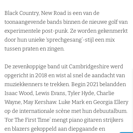
n
a
o
R
j
d
s
d
a
o
Black Country, New Road is een van de
e
i
j
d
a
toonaangevende bands binnen de nieuwe golf van
P
u
e
d
experimentele post-punk. Ze worden gekenmerkt
o
m
P
door hun unieke ‘sprechgesang’-stijl een mix
p
o
tussen praten en zingen.
p
p
o
p
De zevenkoppige band uit Cambridgeshire werd
d
o
opgericht in 2018 en wist al snel de aandacht van
i
d
muziekkenners te trekken. Begin 2021 belandden
u
i
Isaac Wood, Lewis Evans, Tyler Hyde, Charlie
m
u
Wayne, May Kershaw. Luke Mark en Georgia Ellery
m
op de internationale scène met hun debuutalbum.
‘For The First Time’ mengt piano gitaren strijkers
en blazers gekoppeld aan diepgaande en