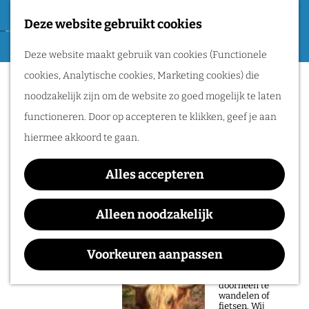
Tweede Wereldoorlog
Deze website gebruikt cookies
F
G
a
M
Routes
Deze website maakt gebruik van cookies (Functionele
a
v
e
cookies, Analytische cookies, Marketing cookies) die
n
Sorry, deze activiteit is niet meer
o
n
Wandelen
noodzakelijk zijn om de website zo goed mogelijk te laten
a
beschikbaar. Bekijk het
actuele aanbod
voor
r
u
Fietsen
functioneren. Door op accepteren te klikken, geef je aan
a
de beschikbare opties.
i
Routeplanner
hiermee akkoord te gaan.
r
e
d
Black Country, New Road
Natuurgebieden
t
Alles accepteren
e
in het Rijk van
e
h
Alleen noodzakelijk
Nijmegen
n
o
Waar:
Wanneer:
De prachtige
m
Voorkeuren aanpassen
natuur in het Rijk
Doornroosje Poppodium
t/m 5 augustus
van Nijmegen is
e
heerlijk om
doorheen te
p
wandelen of
fietsen. Wij