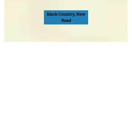
Black Country, New
Road