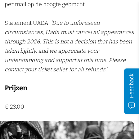
n
per mail op de hoogte gebracht.
j
d
s
e
i
j
Statement UADA:
‘Due to unforeseen
P
u
e
circumstances, Uada must cancel all appearances
o
m
P
through 2026. This is not a decision that has been
p
o
taken lightly, and we appreciate your
p
p
understanding and support at this time. Please
o
p
contact your ticket seller for all refunds.’
d
o
Feedback
i
d
Prijzen
u
i
m
u
€ 23,00
m