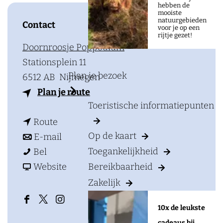
a
hebben de
mooiste
g
natuurgebieden
Contact
voor je op een
e
rijtje gezet!
Doornroosje Poppodium
Stationsplein 11
Plan je bezoek
6512 AB
Nijmegen
n
Plan je route
Toeristische informatiepunten
a
n
a
Route
Op de kaart
a
n
r
E-mail
U
a
a
U
Toegankelijkheid
Bel
A
r
a
v
A
Website
Bereikbaarheid
D
U
r
a
D
Zakelijk
A
A
U
n
A
F
X
I
10x de leukste
D
A
U
a
D
n
cadeaus bij