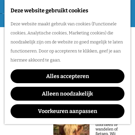
Tweede Wereldoorlog
Deze website gebruikt cookies
F
G
a
M
Routes
Deze website maakt gebruik van cookies (Functionele
a
v
e
cookies, Analytische cookies, Marketing cookies) die
n
Sorry, deze activiteit is niet meer
o
n
Wandelen
noodzakelijk zijn om de website zo goed mogelijk te laten
a
beschikbaar. Bekijk het
actuele aanbod
voor
r
u
Fietsen
functioneren. Door op accepteren te klikken, geef je aan
a
de beschikbare opties.
i
Routeplanner
hiermee akkoord te gaan.
r
e
d
UADA
Natuurgebieden
t
Alles accepteren
e
in het Rijk van
e
h
Alleen noodzakelijk
Nijmegen
n
o
Waar:
Wanneer:
De prachtige
m
Voorkeuren aanpassen
natuur in het Rijk
Doornroosje Poppodium
t/m 7 juli
van Nijmegen is
e
heerlijk om
doorheen te
p
wandelen of
fietsen. Wij