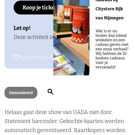
A
D
A
Koop je tickets
c
o
s
Citystore Rijk
A
D
e
o
t
van Nijmegen
A
b
r
a
Let op!
Wat is er nu
o
n
g
leuker dan lokaal
Deze activiteit is geannuleerd.
winkelen en een
o
r
r
cadeau geven met
een mooi verhaal?
k
o
a
Wij hebben de 10
Voeg toe als favoriet
Voeg toe als favoriet
leukste cadeaus
D
o
m
voor je
verzameld!
o
s
D
o
j
o
r
e
o
Z
Geannuleerd
n
P
r
o
r
o
n
e
Helaas gaat deze show van UADA niet door.
o
p
r
k
Statement hieronder. Gekochte kaarten worden
o
p
o
e
automatisch gerestitueerd. Kaartkopers worden
s
o
o