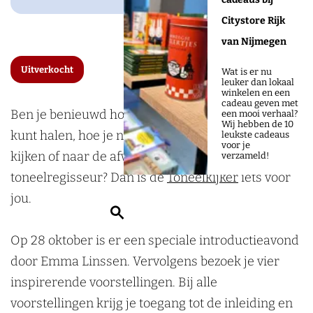
d
c
Citystore Rijk
u
t
van Nijmegen
c
i
Uitverkocht
Wat is er nu
t
e
leuker dan lokaal
winkelen en een
i
a
cadeau geven met
Ben je benieuwd hoe je meer uit je toneelbezoek
een mooi verhaal?
e
v
Wij hebben de 10
kunt halen, hoe je nou echt goed naar toneel leert
leukste cadeaus
a
o
voor je
kijken of naar de afwegingen en keuzes van een
verzameld!
v
n
toneelregisseur? Dan is de
Toneelkijker
iets voor
o
d
jou.
n
t
Z
d
o
o
Op 28 oktober is er een speciale introductieavond
t
n
e
door Emma Linssen. Vervolgens bezoek je vier
o
e
k
inspirerende voorstellingen. Bij alle
n
e
e
voorstellingen krijg je toegang tot de inleiding en
e
l