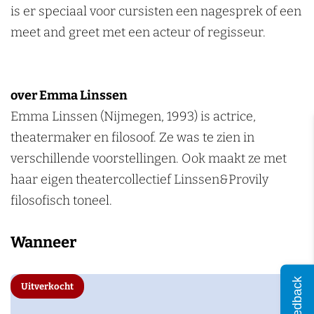
n
is er speciaal voor cursisten een nagesprek of een
e
k
meet and greet met een acteur of regisseur.
l
i
k
j
i
k
over Emma Linssen
j
e
Emma Linssen (Nijmegen, 1993) is actrice,
k
r
theatermaker en filosoof. Ze was te zien in
e
verschillende voorstellingen. Ook maakt ze met
r
haar eigen theatercollectief Linssen&Provily
filosofisch toneel.
Wanneer
Feedback
Uitverkocht