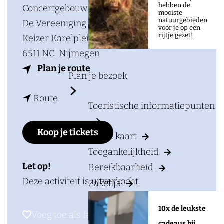
a
hebben de
Concertgebouw De Vereeniging
mooiste
g
natuurgebieden
De Vereeniging Café-Restaurant
voor je op een
e
rijtje gezet!
Keizer Karelplein 2d
6511 NC
Nijmegen
n
Plan je route
Plan je bezoek
a
n
a
Route
Toeristische informatiepunten
a
r
a
i
Koop je tickets
Op de kaart
r
n
Toegankelijkheid
i
t
Let op!
Bereikbaarheid
n
r
Deze activiteit is uitverkocht.
Zakelijk
t
o
r
d
10x de leukste
Voeg toe als favoriet
Voeg toe als favoriet
o
u
cadeaus bij