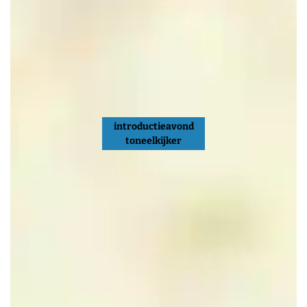
introductieavond
toneelkijker