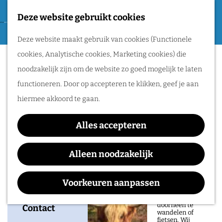
Tweede Wereldoorlog
Deze website gebruikt cookies
F
G
a
M
Routes
Deze website maakt gebruik van cookies (Functionele
a
introductieavond
v
e
cookies, Analytische cookies, Marketing cookies) die
n
o
n
toneelkijker
Wandelen
noodzakelijk zijn om de website zo goed mogelijk te laten
a
r
u
Fietsen
functioneren. Door op accepteren te klikken, geef je aan
a
i
Routeplanner
hiermee akkoord te gaan.
r
e
d
Waar:
Wanneer:
Natuurgebieden
t
Alles accepteren
e
Concertgebouw De
woensdag 28
in het Rijk van
e
h
Vereeniging
oktober
Alleen noodzakelijk
Nijmegen
n
o
De prachtige
m
Voorkeuren aanpassen
natuur in het Rijk
van Nijmegen is
e
heerlijk om
doorheen te
p
Contact
wandelen of
fietsen. Wij