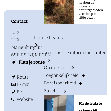
a
hebben de
mooiste
g
natuurgebieden
voor je op een
e
rijtje gezet!
Contact
LUX
Plan je bezoek
LUX
Marienburg 38
Toeristische informatiepunten
6511 PS
NIJMEGEN
n
Plan je route
Op de kaart
a
Toegankelijkheid
n
a
Route
Bereikbaarheid
a
n
r
E-mail
Zakelijk
L
a
a
L
Bel
U
r
a
v
U
Website
10x de leukste
X
L
r
a
X
cadeaus bij