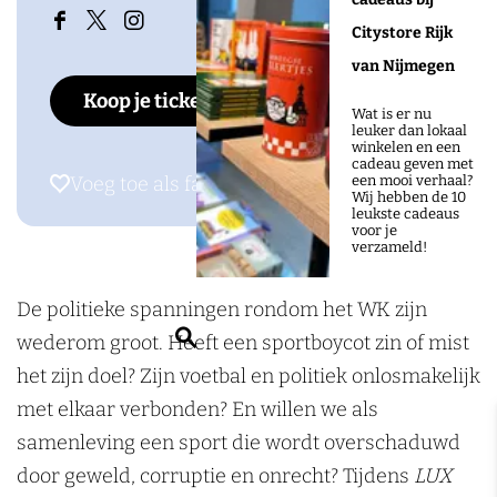
I
U
L
n
I
F
X
I
Citystore Rijk
N
X
U
L
N
a
L
n
van Nijmegen
S
I
X
U
S
Koop je tickets
c
U
s
I
N
I
X
I
Wat is er nu
leuker dan lokaal
e
X
t
D
S
N
I
D
winkelen en een
cadeau geven met
b
a
E
I
S
N
E
Voeg toe als favoriet
Voeg toe als favoriet
een mooi verhaal?
Wij hebben de 10
o
g
:
D
I
S
:
leukste cadeaus
voor je
o
r
H
E
D
I
H
verzameld!
k
a
E
:
E
D
E
L
m
De politieke spanningen rondom het WK zijn
T
H
:
E
T
U
L
Z
wederom groot. Heeft een sportboycot zin of mist
W
E
H
:
W
X
U
o
het zijn doel? Zijn voetbal en politiek onlosmakelijk
K
T
E
H
K
X
e
met elkaar verbonden? En willen we als
V
W
T
E
V
k
samenleving een sport die wordt overschaduwd
O
K
W
T
O
e
door geweld, corruptie en onrecht? Tijdens
LUX
E
V
K
W
E