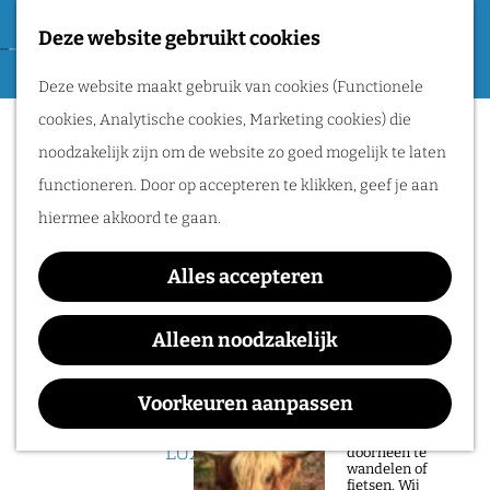
Tweede Wereldoorlog
Deze website gebruikt cookies
F
G
a
M
Routes
Deze website maakt gebruik van cookies (Functionele
a
v
e
cookies, Analytische cookies, Marketing cookies) die
n
Sorry, deze activiteit is niet meer
o
n
Wandelen
noodzakelijk zijn om de website zo goed mogelijk te laten
a
beschikbaar. Bekijk het
actuele aanbod
voor
r
u
Fietsen
functioneren. Door op accepteren te klikken, geef je aan
a
de beschikbare opties.
i
Routeplanner
hiermee akkoord te gaan.
r
e
d
LUX INSIDE: HET WK
Natuurgebieden
t
Alles accepteren
e
VOETBAL 2026
in het Rijk van
e
h
Alleen noodzakelijk
Nijmegen
n
o
De prachtige
m
Voorkeuren aanpassen
natuur in het Rijk
Waar:
Wanneer:
van Nijmegen is
e
heerlijk om
LUX
t/m 3 juni
doorheen te
p
wandelen of
fietsen. Wij