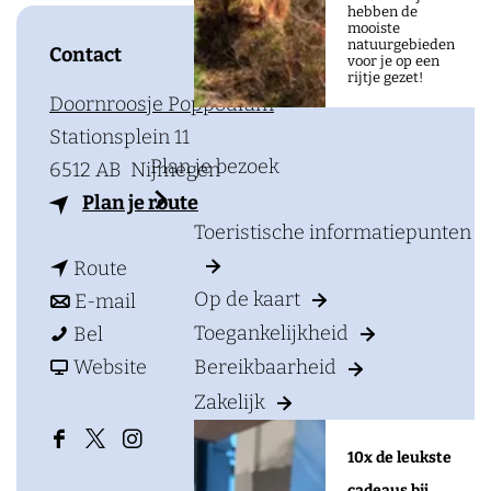
a
hebben de
mooiste
g
natuurgebieden
Contact
voor je op een
e
rijtje gezet!
Doornroosje Poppodium
Stationsplein 11
Plan je bezoek
6512 AB
Nijmegen
n
Plan je route
Toeristische informatiepunten
a
n
a
Route
Op de kaart
a
n
r
E-mail
K
a
a
K
Toegankelijkheid
Bel
a
r
a
v
a
Website
Bereikbaarheid
e
K
r
a
e
Zakelijk
T
a
K
n
T
F
X
I
10x de leukste
e
e
a
K
e
a
D
n
cadeaus bij