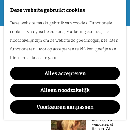
Tweede Wereldoorlog
Deze website gebruikt cookies
F
G
a
M
Routes
Deze website maakt gebruik van cookies (Functionele
a
v
e
cookies, Analytische cookies, Marketing cookies) die
n
Sorry, deze activiteit is niet meer
o
n
Wandelen
noodzakelijk zijn om de website zo goed mogelijk te laten
a
beschikbaar. Bekijk het
actuele aanbod
voor
r
u
Fietsen
functioneren. Door op accepteren te klikken, geef je aan
a
de beschikbare opties.
i
Routeplanner
hiermee akkoord te gaan.
r
e
d
Kae Tempest
Natuurgebieden
t
Alles accepteren
e
in het Rijk van
e
h
Alleen noodzakelijk
Nijmegen
n
o
Waar:
Wanneer:
De prachtige
m
Voorkeuren aanpassen
natuur in het Rijk
Doornroosje Poppodium
t/m 6 juli
van Nijmegen is
e
heerlijk om
doorheen te
p
wandelen of
fietsen. Wij