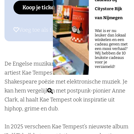
m
T
e
a
m
Koop je tickets
c
o
s
Citystore Rijk
p
e
T
e
p
e
o
t
van Nijmegen
e
m
e
T
e
b
r
a
s
p
m
e
s
Voeg toe als favoriet
Voeg toe als favoriet
Wat is er nu
o
n
g
leuker dan lokaal
t
e
p
m
t
winkelen en een
o
r
r
cadeau geven met
s
e
p
een mooi verhaal?
k
o
a
Wij hebben de 10
t
s
e
leukste cadeaus
D
o
m
voor je
De Engelse muzikant, schrijver en spoken word-
t
s
verzameld!
o
s
D
artiest Kae Tempest mixt als een moderne
t
o
j
o
Shakespeare poëzie met elektronische muziek. Je
r
e
o
Z
kan hem vergelijken met postpunk-pionier Anne
n
P
r
o
Clark, al haalt Kae Tempest ook inspiratie uit
r
o
n
e
hiphop, grime en dub.
o
p
r
k
o
p
o
e
In 2025 verscheen Kae Tempest’s nieuwste album
s
o
o