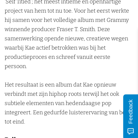
n
‘Self Titled’; het meest intieme en openhartige
j
d
s
project van hem tot nu toe. Voor het eerst werkte
e
i
j
hij samen voor het volledige album met Grammy
P
u
e
winnende producer Fraser T. Smith. Deze
o
m
P
samenwerking opende nieuwe, creatieve wegen
p
o
waarbij Kae actief betrokken was bij het
p
p
productieproces en schreef vanuit eerste
o
p
persoon.
d
o
i
d
Het resultaat is een album dat Kae opnieuw
u
i
verbindt met zijn hiphop roots terwijl het ook
m
u
Feedback
subtiele elementen van hedendaagse pop
m
integreert. Een gedurfde luisterervaring van begin
tot eind.