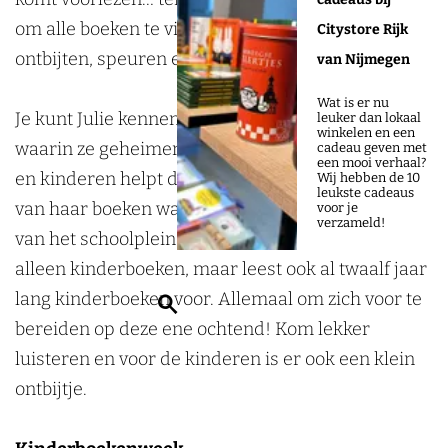
e
o
om alle boeken te vinden. We gaan gezellig
Citystore Rijk
s
n
ontbijten, speuren en luisteren.
van Nijmegen
o
t
n
b
Wat is er nu
Je kunt Julie kennen van haar kinderboeken
leuker dan lokaal
t
i
winkelen en een
waarin ze geheimen van grote mensen verklapt
cadeau geven met
b
j
een mooi verhaal?
en kinderen helpt de waarheid te vinden. Of juist
Wij hebben de 10
i
t
leukste cadeaus
van haar boeken waarin drie vrienden het raadsel
voor je
j
(
verzameld!
van het schoolplein oplossen. Julie schrijft niet
t
3
alleen kinderboeken, maar leest ook al twaalf jaar
(
+
lang kinderboeken voor. Allemaal om zich voor te
Z
3
)
bereiden op deze ene ochtend! Kom lekker
o
+
luisteren en voor de kinderen is er ook een klein
e
)
ontbijtje.
k
e