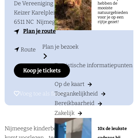
a
De Vereeniging Café-Restaurant
hebben de
mooiste
g
Keizer Karelplein 2d
natuurgebieden
voor je op een
e
6511 NC
Nijmegen
rijtje gezet!
n
Plan je route
a
Plan je bezoek
n
a
Route
a
r
Toeristische informatiepunten
a
V
Koop je tickets
r
o
Op de kaart
V
o
Voeg toe als favoriet
Voeg toe als favoriet
Toegankelijkheid
o
r
Bereikbaarheid
o
l
Zakelijk
r
e
l
e
Nijmeegse kinderboekenschrijfster Julie de Graaf
10x de leukste
e
s
komt voorlezen… tenminste, als jullie haar helpen
cadeaus bij