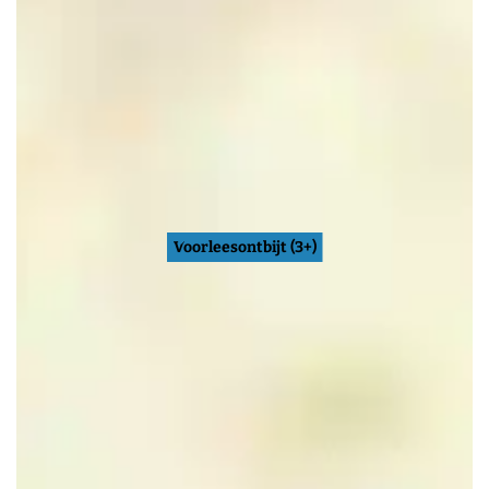
Voorleesontbijt (3+)