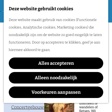
Tweede Wereldoorlog
Deze website gebruikt cookies
F
G
a
M
Routes
Deze website maakt gebruik van cookies (Functionele
a
Voorleesontbijt (3+)
v
e
cookies, Analytische cookies, Marketing cookies) die
n
o
n
Wandelen
noodzakelijk zijn om de website zo goed mogelijk te laten
a
r
u
Fietsen
functioneren. Door op accepteren te klikken, geef je aan
a
i
Routeplanner
hiermee akkoord te gaan.
Waar:
Wanneer:
r
e
Concertgebouw De
zondag 4
d
Natuurgebieden
t
Alles accepteren
Vereeniging
oktober
e
in het Rijk van
e
h
Alleen noodzakelijk
Nijmegen
n
o
De prachtige
m
Voorkeuren aanpassen
natuur in het Rijk
Contact
van Nijmegen is
e
heerlijk om
doorheen te
p
Concertgebouw De Vereeniging
wandelen of
fietsen. Wij