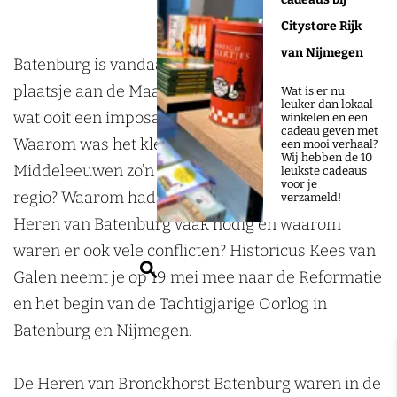
z
e
e
n
Citystore Rijk
i
z
z
g
van Nijmegen
n
i
i
:
Batenburg is vandaag de dag een pittoresk
g
n
n
B
plaatsje aan de Maas. Er zijn ruïnes te zien van
Wat is er nu
leuker dan lokaal
:
g
g
a
wat ooit een imposante burcht moet zijn geweest.
winkelen en een
cadeau geven met
B
:
:
t
Waarom was het kleine Batenburg in de late
een mooi verhaal?
Wij hebben de 10
a
B
B
e
Middeleeuwen zo’n grote machtsfactor in de
leukste cadeaus
voor je
t
a
a
n
regio? Waarom had de grote stad Nijmegen de
verzameld!
e
t
t
b
Heren van Batenburg vaak nodig en waarom
n
e
e
u
waren er ook vele conflicten? Historicus Kees van
Z
b
n
n
r
Galen neemt je op 19 mei mee naar de Reformatie
o
u
b
b
g
en het begin van de Tachtigjarige Oorlog in
e
r
u
u
e
Batenburg en Nijmegen.
k
g
r
r
n
e
e
g
g
N
De Heren van Bronckhorst Batenburg waren in de