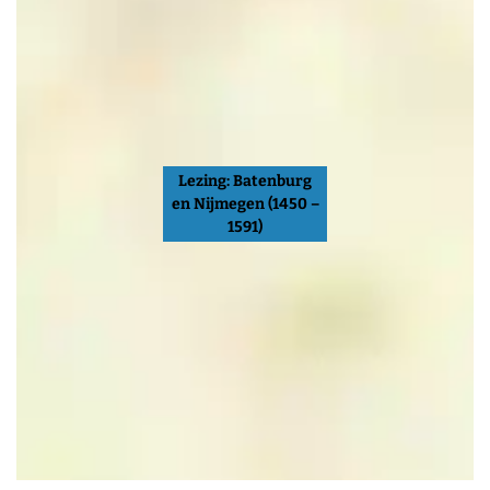
Lezing: Batenburg
en Nijmegen (1450 –
1591)