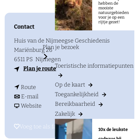
a
hebben de
mooiste
g
natuurgebieden
voor je op een
e
rijtje gezet!
Contact
Huis van de Nijmeegse Geschiedenis
Plan je bezoek
Mariënburg 26
6511 PS
Nijmegen
Toeristische informatiepunten
n
Plan je route
a
Op de kaart
n
a
Route
Toegankelijkheid
a
n
r
E-mail
Bereikbaarheid
a
a
v
L
Website
Zakelijk
r
a
a
e
L
r
n
z
Voeg toe als favoriet
Voeg toe als favoriet
10x de leukste
e
L
L
i
cadeaus bij