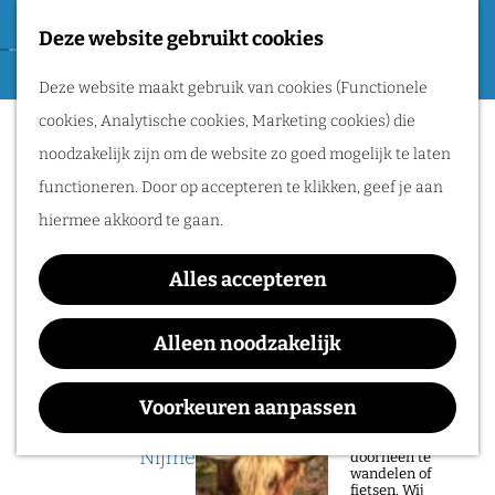
Tweede Wereldoorlog
Deze website gebruikt cookies
F
G
a
M
Routes
Deze website maakt gebruik van cookies (Functionele
a
v
e
cookies, Analytische cookies, Marketing cookies) die
n
Sorry, deze activiteit is niet meer
o
n
Wandelen
noodzakelijk zijn om de website zo goed mogelijk te laten
a
beschikbaar. Bekijk het
actuele aanbod
voor
r
u
Fietsen
functioneren. Door op accepteren te klikken, geef je aan
a
de beschikbare opties.
i
Routeplanner
hiermee akkoord te gaan.
r
e
d
Lezing: Batenburg en
Natuurgebieden
t
Alles accepteren
e
Nijmegen (1450 – 1591)
in het Rijk van
e
h
Alleen noodzakelijk
Nijmegen
n
o
De prachtige
m
Voorkeuren aanpassen
natuur in het Rijk
Waar:
Wanneer:
van Nijmegen is
e
heerlijk om
Nijmegen
t/m 19 mei
doorheen te
p
wandelen of
fietsen. Wij