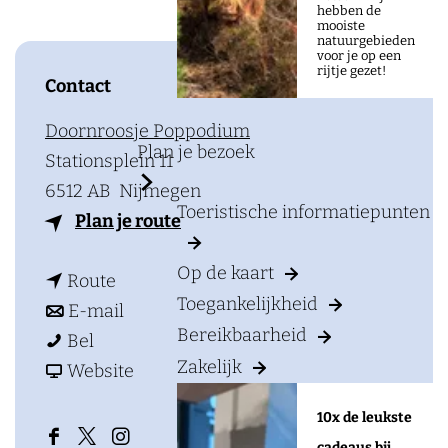
a
hebben de
mooiste
g
natuurgebieden
voor je op een
e
rijtje gezet!
Contact
Doornroosje Poppodium
Plan je bezoek
Stationsplein 11
6512 AB
Nijmegen
Toeristische informatiepunten
n
Plan je route
a
Op de kaart
n
a
Route
Toegankelijkheid
a
n
r
E-mail
Bereikbaarheid
F
a
a
F
Bel
Zakelijk
i
r
a
v
i
Website
n
F
r
a
n
10x de leukste
a
i
F
n
a
cadeaus bij