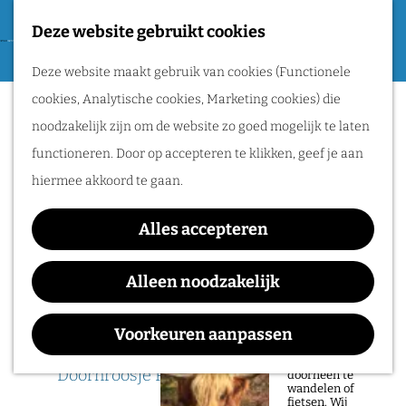
Tweede Wereldoorlog
Deze website gebruikt cookies
F
G
a
M
Routes
Deze website maakt gebruik van cookies (Functionele
a
v
e
cookies, Analytische cookies, Marketing cookies) die
n
Sorry, deze activiteit is niet meer
o
n
Wandelen
noodzakelijk zijn om de website zo goed mogelijk te laten
a
beschikbaar. Bekijk het
actuele aanbod
voor
r
u
Fietsen
functioneren. Door op accepteren te klikken, geef je aan
a
de beschikbare opties.
i
Routeplanner
hiermee akkoord te gaan.
r
e
d
Finale De Roos van
Natuurgebieden
t
Alles accepteren
e
Nijmegen
in het Rijk van
e
h
Alleen noodzakelijk
Nijmegen
n
o
De prachtige
m
Voorkeuren aanpassen
natuur in het Rijk
Waar:
Wanneer:
van Nijmegen is
e
heerlijk om
Doornroosje Poppodium
t/m 22 mei
doorheen te
p
wandelen of
fietsen. Wij