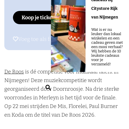
F
X
I
l
n
i
F
l
a
D
n
Citystore Rijk
e
a
n
i
e
Koop je tickets
c
o
s
van Nijmegen
D
l
a
n
D
e
o
t
e
e
l
a
e
Wat is er nu
leuker dan lokaal
b
r
a
R
D
e
l
R
Voeg toe als favoriet
Voeg toe als favoriet
winkelen en een
cadeau geven met
o
n
g
o
e
D
e
o
een mooi verhaal?
Wij hebben de 10
o
r
r
o
R
e
D
o
leukste cadeaus
voor je
k
o
a
s
o
R
e
s
verzameld!
D
o
m
De Roos
is dé competitie voor muzikaal talent in
v
o
o
R
v
o
s
D
Nijmegen! Deze muziekcompetitie wordt
a
s
o
o
a
o
j
o
Z
georganiseerd door Doornroosje. Na drie sterke
n
v
s
o
n
r
e
o
o
voorrondes in Merleyn is het tijd voor de finale.
N
a
v
s
N
n
P
r
e
Op 22 mei strijden De Mis, Florelei, Paul Burner
i
n
a
v
i
r
o
n
k
en Koda om de titel van De Roos 2026.
j
N
n
a
j
o
p
r
e
m
i
N
n
m