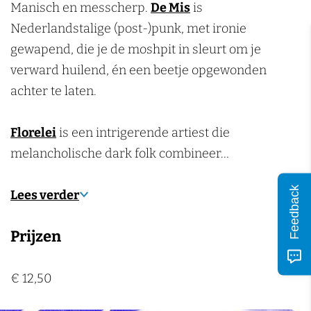
o
p
o
n
Manisch en messcherp.
De Mis
is
e
j
i
N
e
s
o
o
Nederlandstalige (post-)punk, met ironie
g
m
j
i
g
j
d
s
gewapend, die je de moshpit in sleurt om je
e
e
m
j
e
e
i
j
verward huilend, én een beetje opgewonden
n
g
e
m
n
P
u
e
achter te laten.
e
g
e
o
m
P
n
e
g
p
o
Florelei
is een intrigerende artiest die
n
e
p
p
melancholische dark folk combineer…
n
o
p
d
o
Feedback
Lees verder
i
d
u
i
Prijzen
m
u
m
€ 12,50