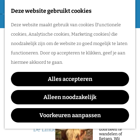
Tweede Wereldoorlog
Deze website gebruikt cookies
F
G
a
M
Routes
Deze website maakt gebruik van cookies (Functionele
a
v
e
cookies, Analytische cookies, Marketing cookies) die
n
Sorry, deze activiteit is niet meer
o
n
Wandelen
noodzakelijk zijn om de website zo goed mogelijk te laten
a
beschikbaar. Bekijk het
actuele aanbod
voor
r
u
Fietsen
functioneren. Door op accepteren te klikken, geef je aan
a
de beschikbare opties.
i
Routeplanner
hiermee akkoord te gaan.
r
e
d
Te gast: Theatersport
Natuurgebieden
t
Alles accepteren
e
toernooi Nieuwe Keuze
in het Rijk van
e
h
Alleen noodzakelijk
Nijmegen
n
o
De prachtige
m
Voorkeuren aanpassen
natuur in het Rijk
Waar:
Wanneer:
van Nijmegen is
e
heerlijk om
De Lindenberg
t/m 13 juni
doorheen te
p
wandelen of
fietsen. Wij