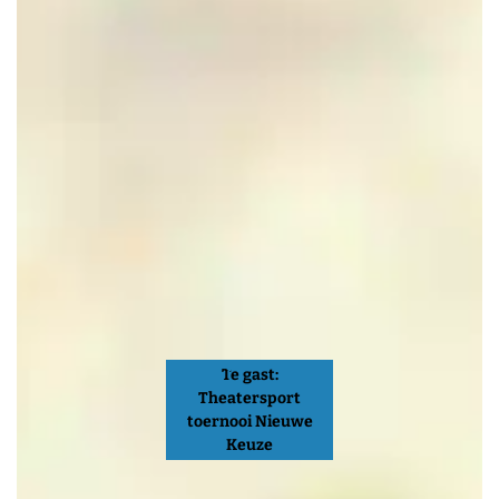
Te gast:
Theatersport
toernooi Nieuwe
Keuze