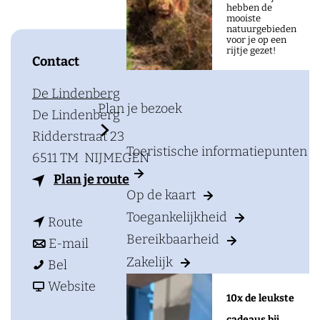
a
hebben de
mooiste
g
natuurgebieden
voor je op een
e
rijtje gezet!
Contact
De Lindenberg
Plan je bezoek
De Lindenberg
Ridderstraat 23
Toeristische informatiepunten
6511 TM
NIJMEGEN
n
Plan je route
Op de kaart
a
Toegankelijkheid
n
a
Route
Bereikbaarheid
a
n
r
E-mail
Zakelijk
T
a
a
T
Bel
e
r
a
v
e
Website
10x de leukste
g
T
r
a
g
cadeaus bij