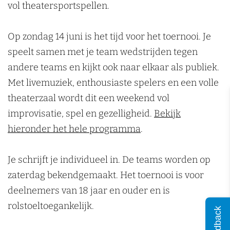
e
d
e
n
vol theatersportspellen.
t
o
p
s
t
n
e
n
t
r
o
p
t
b
n
b
Op zondag 14 juni is het tijd voor het toernooi. Je
o
t
r
o
o
e
b
e
speelt samen met je team wedstrijden tegen
e
t
t
r
e
r
e
r
andere teams en kijkt ook naar elkaar als publiek.
r
o
t
t
r
g
r
g
Met livemuziek, enthousiaste spelers en een volle
n
e
o
t
n
g
theaterzaal wordt dit een weekend vol
o
r
e
o
o
improvisatie, spel en gezelligheid.
Bekijk
o
n
r
e
o
hieronder het hele programma
.
i
o
n
r
i
N
o
o
n
N
Je schrijft je individueel in. De teams worden op
i
i
o
o
i
zaterdag bekendgemaakt. Het toernooi is voor
e
N
i
o
e
deelnemers van 18 jaar en ouder en is
u
i
N
i
u
rolstoeltoegankelijk.
w
e
i
N
w
Feedback
e
u
e
i
e