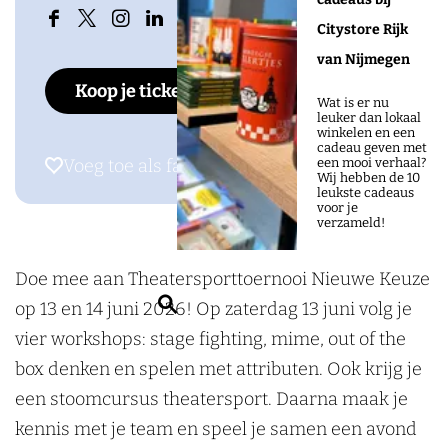
a
e
T
n
a
F
X
I
L
Citystore Rijk
s
g
e
T
s
a
D
n
i
van Nijmegen
t
a
g
e
t
Koop je tickets
c
e
s
n
:
s
a
g
:
Wat is er nu
leuker dan lokaal
e
L
t
k
T
t
s
a
T
winkelen en een
cadeau geven met
b
i
a
e
h
:
t
s
h
Voeg toe als favoriet
Voeg toe als favoriet
een mooi verhaal?
Wij hebben de 10
o
n
g
d
e
T
:
t
e
leukste cadeaus
voor je
o
d
r
i
a
h
T
:
a
verzameld!
k
e
a
n
t
e
h
T
t
D
n
m
D
Doe mee aan Theatersporttoernooi Nieuwe Keuze
e
a
e
h
e
e
b
D
e
Z
op 13 en 14 juni 2026! Op zaterdag 13 juni volg je
r
t
a
e
r
L
e
e
L
o
vier workshops: stage fighting, mime, out of the
s
e
t
a
s
i
r
L
i
e
box denken en spelen met attributen. Ook krijg je
p
r
e
t
p
n
g
i
n
k
een stoomcursus theatersport. Daarna maak je
o
s
r
e
o
d
n
d
e
kennis met je team en speel je samen een avond
r
p
s
r
r