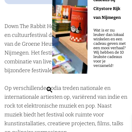
w
t
Citystore Rijk
n
h
van Nijmegen
t
e
Down The Rabbit Hole is een meerdaags muziek-
h
R
Wat is er nu
en cultuurfestival dat plaatsvindt op het terrein
leuker dan lokaal
e
a
winkelen en een
van de Groene Heuvels bij Ewijk, vlak bij
cadeau geven met
R
b
een mooi verhaal?
Nijmegen. Het festival staat bekend om zijn
Wij hebben de 10
a
b
leukste cadeaus
combinatie van live muziek, kunst, theater en
voor je
b
i
verzameld!
bijzondere festivalervaringen.
b
t
i
H
Op verschillende podia treden nationale en
Z
t
o
internationale artiesten op, variërend van indie en
o
H
l
rock tot elektronische muziek en pop. Naast
e
o
e
muziek biedt het festival ook ruimte voor
k
l
i
kunstinstallaties, creatieve projecten, films, talks
e
e
n