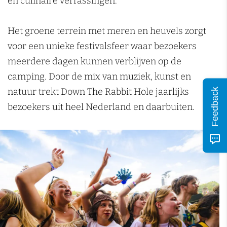
en culinaire verrassingen.
n
i
E
n
w
Het groene terrein met meren en heuvels zorgt
E
i
voor een unieke festivalsfeer waar bezoekers
w
j
meerdere dagen kunnen verblijven op de
i
k
camping. Door de mix van muziek, kunst en
j
natuur trekt Down The Rabbit Hole jaarlijks
Feedback
k
bezoekers uit heel Nederland en daarbuiten.