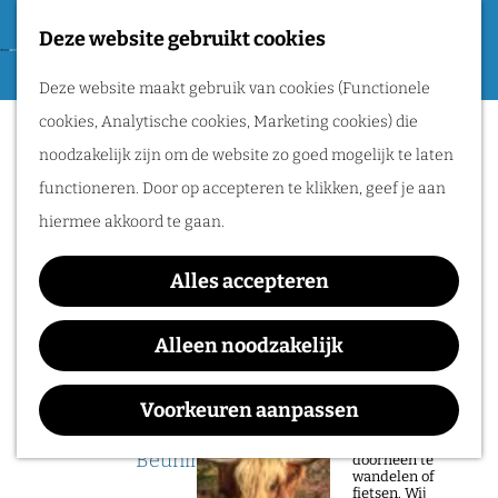
Tweede Wereldoorlog
Deze website gebruikt cookies
F
G
a
M
Routes
Deze website maakt gebruik van cookies (Functionele
a
v
e
cookies, Analytische cookies, Marketing cookies) die
n
Sorry, deze activiteit is niet meer
o
n
Wandelen
noodzakelijk zijn om de website zo goed mogelijk te laten
a
beschikbaar. Bekijk het
actuele aanbod
voor
r
u
Fietsen
functioneren. Door op accepteren te klikken, geef je aan
a
de beschikbare opties.
i
Routeplanner
hiermee akkoord te gaan.
r
e
d
Down the Rabbit Hole in
Natuurgebieden
t
Alles accepteren
e
Ewijk
in het Rijk van
e
h
Alleen noodzakelijk
Nijmegen
n
o
De prachtige
m
Voorkeuren aanpassen
natuur in het Rijk
Waar:
Wanneer:
van Nijmegen is
e
heerlijk om
Beuningen
t/m 5 juli
doorheen te
p
wandelen of
fietsen. Wij