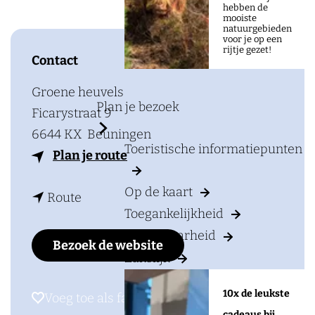
a
hebben de
mooiste
g
natuurgebieden
voor je op een
e
rijtje gezet!
Contact
Groene heuvels
Plan je bezoek
Ficarystraat 9
6644 KX
Beuningen
Toeristische informatiepunten
n
Plan je route
a
Op de kaart
n
a
Route
Toegankelijkheid
a
r
Bereikbaarheid
a
D
Bezoek de website
Zakelijk
r
o
D
w
10x de leukste
Voeg toe als favoriet
Voeg toe als favoriet
o
n
cadeaus bij