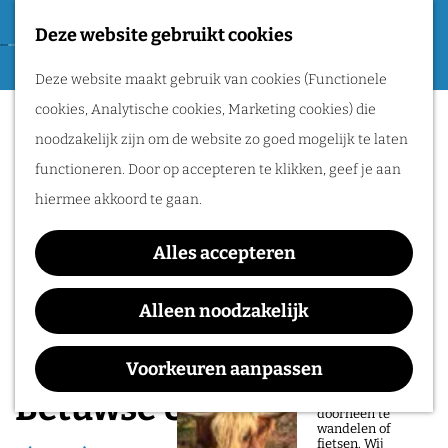
Tweede Wereldoorlog
Deze website gebruikt cookies
F
G
a
M
Routes
Deze website maakt gebruik van cookies (Functionele
a
v
e
cookies, Analytische cookies, Marketing cookies) die
n
o
n
Wandelen
noodzakelijk zijn om de website zo goed mogelijk te laten
a
r
u
Fietsen
functioneren. Door op accepteren te klikken, geef je aan
a
i
Routeplanner
hiermee akkoord te gaan.
r
e
d
Natuurgebieden
t
Alles accepteren
e
in het Rijk van
e
h
Alleen noodzakelijk
Nijmegen
n
o
De prachtige
m
Voorkeuren aanpassen
natuur in het Rijk
van Nijmegen is
e
Betuwse UNESCO-route
heerlijk om
doorheen te
p
wandelen of
fietsen. Wij