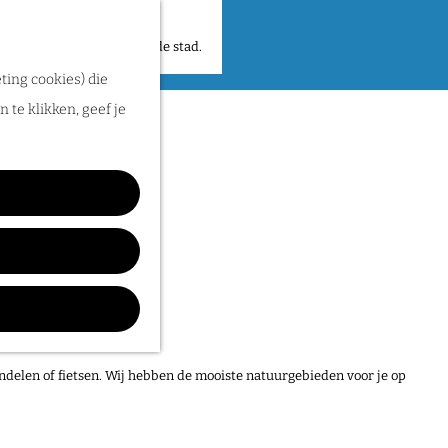
 plekken en verhalen in de stad.
ting cookies) die
 te klikken, geef je
gen 2026
egen weer een dag
ap en maak er een
ndelen of fietsen. Wij hebben de mooiste natuurgebieden voor je op