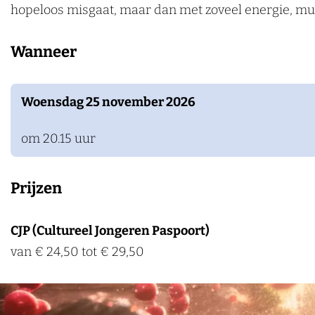
e
k
hopeloos misgaat, maar dan met zoveel energie, muzie
k
r
s
e
Wanneer
k
n
s
Woensdag 25 november 2026
om 20.15 uur
Prijzen
CJP (Cultureel Jongeren Paspoort)
van € 24,50 tot € 29,50