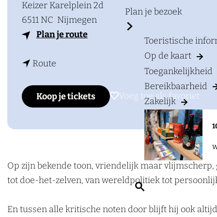
a
Keizer Karelplein 2d
Plan je bezoek
g
6511 NC
Nijmegen
e
n
Plan je route
Toeristische info
a
Op de kaart
n
a
Route
Toegankelijkheid
a
r
Bereikbaarheid
a
P
Voeg toe als favoriet
Voeg toe als favoriet
Koop je tickets
Zakelijk
r
i
P
e
1
i
t
W
e
e
t
r
Op zijn bekende toon, vriendelijk maar vlijmscherp, g
e
D
tot doe-het-zelven, van wereldpolitiek tot persoonlijk
Z
r
e
o
D
r
En tussen alle kritische noten door blijft hij ook alt
e