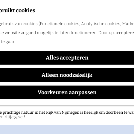
tadswandeling met gids
bruikt cookies
ntdek Nijmegen samen met een gids. Ga samen op pad en ontdek verborgen
ebruik van cookies (Functionele cookies, Analytische cookies, Marke
rlog
Pieter Derks
de website zo goed mogelijk te laten functioneren. Door op accepteren
te gaan.
Alles accepteren
Waar:
Wanneer:
ncertgebouw De Vereeniging
woensdag 25 novem
Alleen noodzakelijk
Voorkeuren aanpassen
atuurgebieden in het Rijk van Nijmegen
e prachtige natuur in het Rijk van Nijmegen is heerlijk om doorheen te wa
en rijtje gezet!