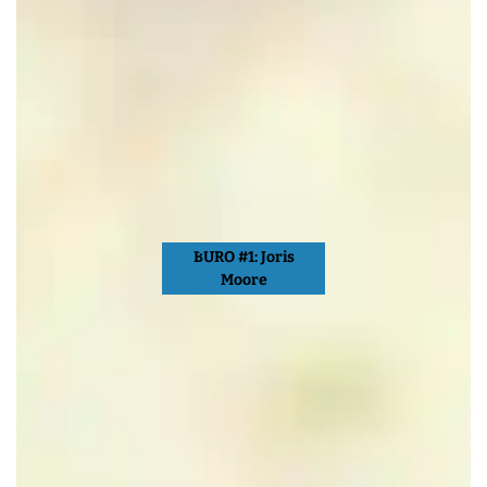
BURO #1: Joris
Moore