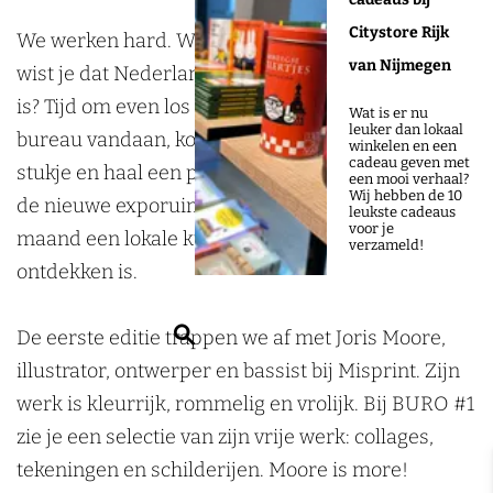
O
R
R
1
Citystore Rijk
#
O
O
:
We werken hard. We zitten nog meer. Sterker nog:
van Nijmegen
1
#
#
J
wist je dat Nederland Europees kampioen zitten
:
1
1
o
is? Tijd om even los te komen. Stap achter je
Wat is er nu
leuker dan lokaal
J
:
:
r
bureau vandaan, kom van de bank af, wandel een
winkelen en een
cadeau geven met
o
J
J
i
stukje en haal een portie inspiratie op bij BURO:
een mooi verhaal?
Wij hebben de 10
r
o
o
s
de nieuwe exporuimte van Expo Bart, waar elke
leukste cadeaus
voor je
i
r
r
M
maand een lokale kunstenaar of maker te
verzameld!
s
i
i
o
ontdekken is.
M
s
s
o
Z
o
M
M
r
De eerste editie trappen we af met Joris Moore,
o
o
o
o
e
illustrator, ontwerper en bassist bij Misprint. Zijn
e
r
o
o
werk is kleurrijk, rommelig en vrolijk. Bij BURO #1
k
e
r
r
zie je een selectie van zijn vrije werk: collages,
e
e
e
tekeningen en schilderijen. Moore is more!