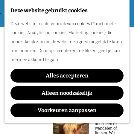
Tweede Wereldoorlog
Deze website gebruikt cookies
F
G
a
M
Routes
Deze website maakt gebruik van cookies (Functionele
a
v
e
cookies, Analytische cookies, Marketing cookies) die
n
Sorry, deze activiteit is niet meer
o
n
Wandelen
noodzakelijk zijn om de website zo goed mogelijk te laten
a
beschikbaar. Bekijk het
actuele aanbod
voor
r
u
Fietsen
functioneren. Door op accepteren te klikken, geef je aan
a
de beschikbare opties.
i
Routeplanner
hiermee akkoord te gaan.
r
e
d
BURO #1: Joris Moore
Natuurgebieden
t
Alles accepteren
e
in het Rijk van
e
h
Alleen noodzakelijk
Nijmegen
n
o
Waar:
Wanneer:
De prachtige
m
Voorkeuren aanpassen
natuur in het Rijk
Nijmegen
t/m 15 februari
van Nijmegen is
e
heerlijk om
doorheen te
p
wandelen of
fietsen. Wij