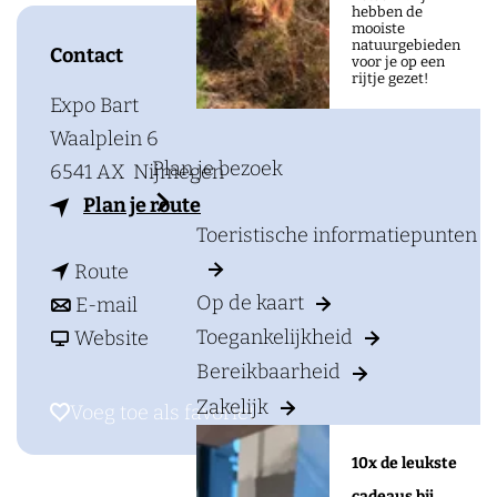
a
hebben de
mooiste
g
natuurgebieden
Contact
voor je op een
e
rijtje gezet!
Expo Bart
Waalplein 6
Plan je bezoek
6541 AX
Nijmegen
n
Plan je route
Toeristische informatiepunten
a
n
a
Route
Op de kaart
a
n
r
E-mail
a
a
v
B
Toegankelijkheid
Website
r
a
a
U
Bereikbaarheid
B
r
n
R
Zakelijk
Voeg toe als favoriet
Voeg toe als favoriet
U
B
B
O
10x de leukste
R
U
U
#
cadeaus bij