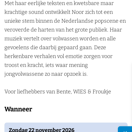
o
m
P
n
Met haar eerlijke teksten en kwetsbare maar
p
o
krachtige sound ontwikkelt Noor zich tot een
p
p
unieke stem binnen de Nederlandse popscene en
o
p
veroverde de harten van het grote publiek. Haar
d
o
muziek vertelt over volwassen worden en alle
i
d
gevoelens die daarbij gepaard gaan. Deze
u
i
herkenbare verhalen vol emotie zorgen voor
m
u
troost en kracht, iets waar mening
m
jongvolwassene zo naar opzoek is.
Voor liefhebbers van Bente, WIES & Froukje
Wanneer
Zondag 22 november 2026