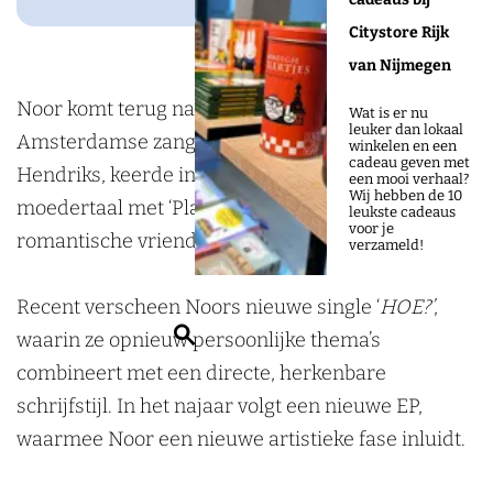
o
n
g
o
r
r
Citystore Rijk
k
o
a
van Nijmegen
D
o
m
Noor komt terug naar Nijmegen! De
Wat is er nu
leuker dan lokaal
o
s
D
Amsterdamse zangeres, ook bekend als Norah
winkelen en een
cadeau geven met
o
j
o
Hendriks, keerde in 2025 terug naar haar
een mooi verhaal?
Wij hebben de 10
r
e
o
moedertaal met ‘Platonisch’, een nummer over
leukste cadeaus
voor je
n
P
r
romantische vriendschap en vervagende grenzen.
verzameld!
r
o
n
o
p
r
Recent verscheen Noors nieuwe single ‘
HOE?’
,
o
p
o
Z
waarin ze opnieuw persoonlijke thema’s
s
o
o
o
combineert met een directe, herkenbare
j
d
s
e
schrijfstijl. In het najaar volgt een nieuwe EP,
e
i
j
k
waarmee Noor een nieuwe artistieke fase inluidt.
P
u
e
e