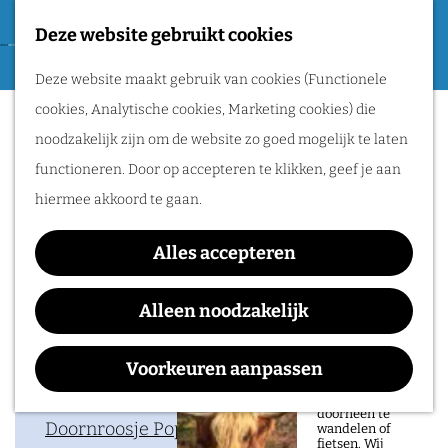
Tweede Wereldoorlog
Deze website gebruikt cookies
F
G
a
M
Routes
Deze website maakt gebruik van cookies (Functionele
a
Noor
v
e
cookies, Analytische cookies, Marketing cookies) die
n
o
n
Wandelen
noodzakelijk zijn om de website zo goed mogelijk te laten
a
r
u
Fietsen
functioneren. Door op accepteren te klikken, geef je aan
a
i
Routeplanner
hiermee akkoord te gaan.
Waar:
Wanneer:
r
e
Doornroosje
zondag 22
d
Natuurgebieden
t
Alles accepteren
Poppodium
november
e
in het Rijk van
e
h
Alleen noodzakelijk
Nijmegen
n
o
De prachtige
m
Voorkeuren aanpassen
natuur in het Rijk
Contact
van Nijmegen is
e
heerlijk om
doorheen te
p
Doornroosje Poppodium
wandelen of
fietsen. Wij