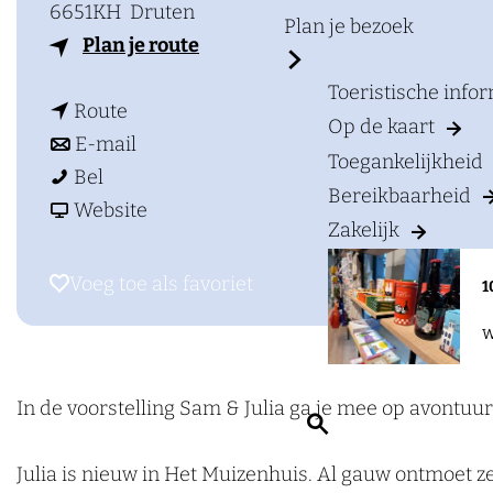
a
6651KH
Druten
Plan je bezoek
g
n
Plan je route
e
a
Toeristische info
n
a
Route
Op de kaart
a
n
r
E-mail
Toegankelijkheid
S
a
a
S
Bel
Bereikbaarheid
a
r
a
v
a
Website
Zakelijk
m
S
r
a
m
&
a
S
n
&
Voeg toe als favoriet
Voeg toe als favoriet
1
J
m
a
S
J
W
u
&
m
a
u
l
J
&
m
l
i
u
J
&
i
In de voorstelling Sam & Julia ga je mee op avontuu
Z
a
l
u
J
a
o
o
i
l
u
o
Julia is nieuw in Het Muizenhuis. Al gauw ontmoet z
e