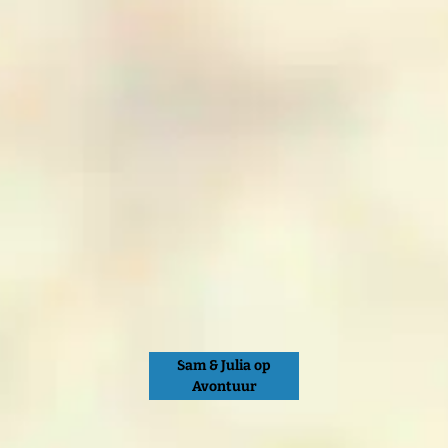
Sam & Julia op
Avontuur