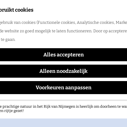
tadswandeling met gids
bruikt cookies
ntdek Nijmegen samen met een gids. Ga samen op pad en ontdek verborgen
ebruik van cookies (Functionele cookies, Analytische cookies, Marke
rlog
Sam & Julia op Avontuur
de website zo goed mogelijk te laten functioneren. Door op accepteren
te gaan.
Alles accepteren
Waar:
Wanneer:
Druten
zondag 4 oktober
Alleen noodzakelijk
Voorkeuren aanpassen
atuurgebieden in het Rijk van Nijmegen
e prachtige natuur in het Rijk van Nijmegen is heerlijk om doorheen te wa
en rijtje gezet!