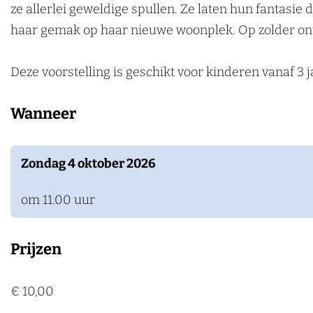
p
a
i
l
p
ze allerlei geweldige spullen. Ze laten hun fantasie 
k
A
o
a
i
A
haar gemak op haar nieuwe woonplek. Op zolder ontd
e
v
p
o
a
v
n
o
A
p
o
o
Deze voorstelling is geschikt voor kinderen vanaf 3 j
n
v
A
p
n
Wanneer
t
o
v
A
t
u
n
o
v
u
u
t
n
o
u
Zondag 4 oktober 2026
r
u
t
n
r
u
u
t
om 11.00 uur
r
u
u
r
u
Prijzen
r
€ 10,00