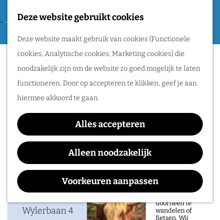
Tweede Wereldoorlog
Deze website gebruikt cookies
F
G
a
M
Routes
Deze website maakt gebruik van cookies (Functionele
a
Highlight Tour
v
e
cookies, Analytische cookies, Marketing cookies) die
n
o
n
Wandelen
noodzakelijk zijn om de website zo goed mogelijk te laten
a
r
u
Fietsen
functioneren. Door op accepteren te klikken, geef je aan
a
i
Routeplanner
hiermee akkoord te gaan.
Waar:
Wanneer:
r
e
Groesbeek
zondag 27 december
d
Natuurgebieden
t
Alles accepteren
e
in het Rijk van
e
h
Alleen noodzakelijk
Nijmegen
n
o
Contact
De prachtige
m
Voorkeuren aanpassen
natuur in het Rijk
van Nijmegen is
e
Vrijheidsmuseum
heerlijk om
doorheen te
p
Wylerbaan 4
wandelen of
fietsen. Wij