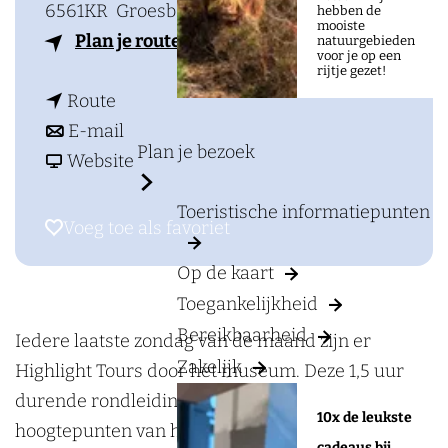
a
6561KR
Groesbeek
hebben de
mooiste
g
n
Plan je route
natuurgebieden
voor je op een
e
a
rijtje gezet!
n
a
Route
a
n
r
E-mail
Plan je bezoek
a
a
v
H
Website
r
a
a
i
Toeristische informatiepunten
H
r
n
g
Voeg toe als favoriet
Voeg toe als favoriet
i
H
H
h
Op de kaart
g
i
i
l
Toegankelijkheid
h
g
g
i
Bereikbaarheid
l
h
h
g
Iedere laatste zondag van de maand zijn er
Zakelijk
i
l
l
h
Highlight Tours door het museum. Deze 1,5 uur
g
i
i
t
durende rondleiding brengt u langs de
10x de leukste
h
g
g
T
hoogtepunten van het Vrijheidsmuseum onder
cadeaus bij