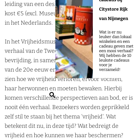
t
h
h
o
leiding van een deskundige gids. Een rondleiding
Citystore Rijk
T
t
t
u
kost €5 (excl. Museumentree) en wordt gehouden
van Nijmegen
o
T
T
r
in het Nederlands.
u
o
o
Wat is er nu
leuker dan lokaal
r
u
u
In het Vrijheidsmuseum beleven jong en oud het
winkelen en een
cadeau geven met
r
r
verhaal van de Tweede Wereldoorlog en de
een mooi verhaal?
Wij hebben de 10
bevrijding, in samenhang met de geschiedenis
leukste cadeaus
voor je
van de 20e eeuw en de actualiteit. Dit verhaal laat
verzameld!
zien hoe we vrijheid verloren, ervoor vochten,
haar herwonnen en moeten bewaken. Hierbij
Z
komen verschillende perspectieven aan bod, er is
o
nooit één verhaal. Bezoekers worden geprikkeld
e
zelf stil te staan bij het thema 'vrijheid'. Wat
k
betekent dit nu, in deze tijd? Wat bedreigt de
e
vrijheid en hoe kunnen we haar beschermen?