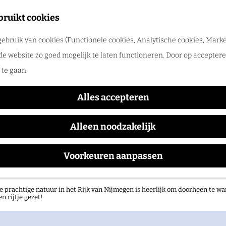
tadswandeling met gids
bruikt cookies
ntdek Nijmegen samen met een gids. Ga samen op pad en ontdek verborgen
ebruik van cookies (Functionele cookies, Analytische cookies, Marke
rlog
de website zo goed mogelijk te laten functioneren. Door op accepteren
s niet meer beschikbaar. Bekijk het
actuele aanbod
voor
te gaan.
PHOCexpo 2026
Alles accepteren
Alleen noodzakelijk
Waar:
Wanneer:
Voorkeuren aanpassen
Lent
t/m 13 juni
atuurgebieden in het Rijk van Nijmegen
e prachtige natuur in het Rijk van Nijmegen is heerlijk om doorheen te wa
en rijtje gezet!