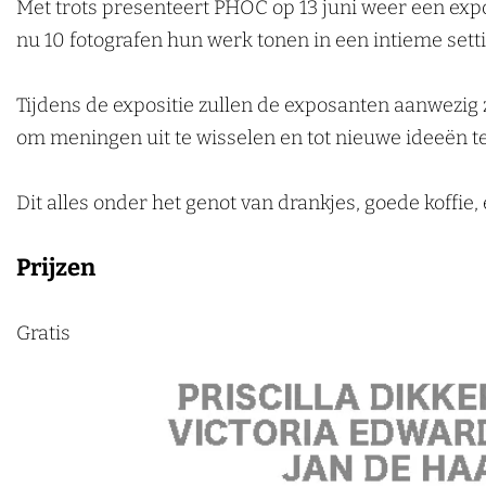
o
x
e
C
o
Met trots presenteert PHOC op 13 juni weer een exp
k
2
p
x
e
2
nu 10 fotografen hun werk tonen in een intieme sett
e
0
o
p
x
0
n
2
2
o
p
2
Tijdens de expositie zullen de exposanten aanwezig 
6
0
2
o
6
om meningen uit te wisselen en tot nieuwe ideeën t
2
0
2
6
2
0
Dit alles onder het genot van drankjes, goede koffi
6
2
Prijzen
6
Gratis