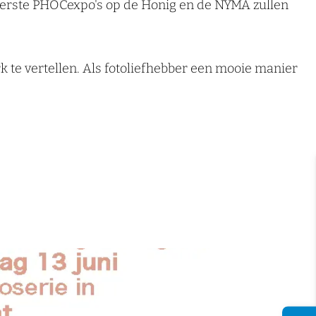
 eerste PHOCexpo's op de Honig en de NYMA zullen
k te vertellen. Als fotoliefhebber een mooie manier