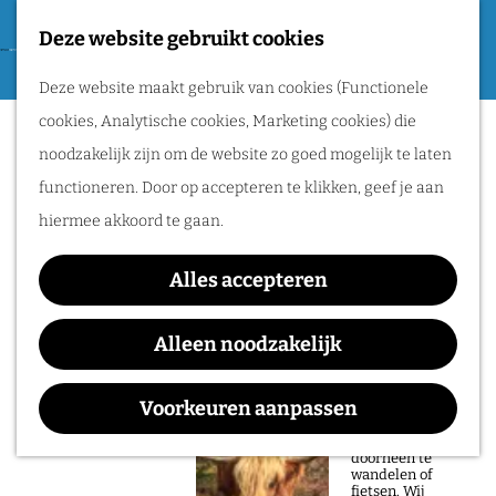
Tweede Wereldoorlog
Deze website gebruikt cookies
F
G
a
M
Routes
Deze website maakt gebruik van cookies (Functionele
a
v
e
cookies, Analytische cookies, Marketing cookies) die
n
Sorry, deze activiteit is niet meer
o
n
Wandelen
noodzakelijk zijn om de website zo goed mogelijk te laten
a
beschikbaar. Bekijk het
actuele aanbod
voor
r
u
Fietsen
functioneren. Door op accepteren te klikken, geef je aan
a
de beschikbare opties.
i
Routeplanner
hiermee akkoord te gaan.
r
e
d
Mother Mary
Natuurgebieden
t
Alles accepteren
e
in het Rijk van
e
h
Alleen noodzakelijk
Nijmegen
n
o
Waar:
Wanneer:
De prachtige
m
Voorkeuren aanpassen
natuur in het Rijk
LUX
t/m 3 juni
van Nijmegen is
e
heerlijk om
doorheen te
p
wandelen of
fietsen. Wij