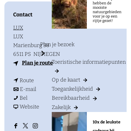
a
hebben de
mooiste
g
natuurgebieden
Contact
voor je op een
e
rijtje gezet!
LUX
LUX
Plan je bezoek
Marienburg 38
6511 PS
NIJMEGEN
Toeristische informatiepunten
n
Plan je route
a
Op de kaart
n
a
Route
a
n
r
Toegankelijkheid
E-mail
M
a
a
M
Bel
Bereikbaarheid
o
r
a
v
o
Website
Zakelijk
t
M
r
a
t
10x de leukste
h
o
M
n
h
F
X
I
cadeaus bij