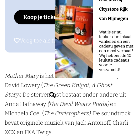
e
t
o
M
e
a
L
n
Citystore Rijk
r
h
t
o
r
Koop je tickets
c
U
s
van Nijmegen
M
e
h
t
M
e
X
t
a
r
e
h
a
Wat is er nu
b
a
leuker dan lokaal
r
M
r
e
r
Voeg toe als favoriet
Voeg toe als favoriet
winkelen en een
o
g
cadeau geven met
y
a
M
r
y
een mooi verhaal?
o
r
Wij hebben de 10
r
a
M
leukste cadeaus
k
a
voor je
y
r
a
verzameld!
L
m
Mother Mary
is het nieuwste drama van regisseur
y
r
U
L
David Lowery (
The Green Knight, A Ghost
y
X
U
Z
Story)
. De sterrencast bestaat onder andere uit
X
o
Anne Hathaway
(The Devil Wears Prada)
en
e
Michaela Coel (
The Christophers).
De soundtrack
k
bevat originele muziek van Jack Antonoff, Charli
e
XCX en FKA Twigs.