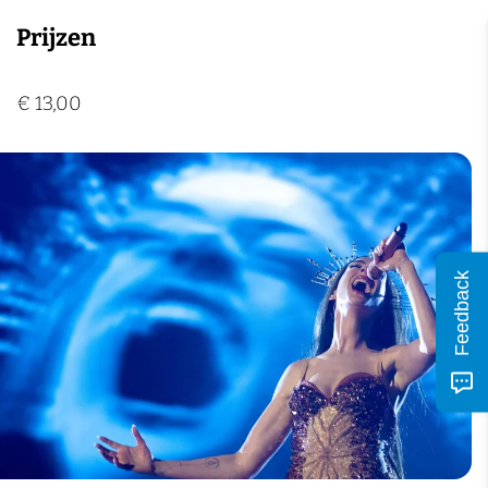
n
Prijzen
€ 13,00
Feedback