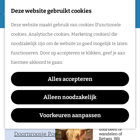
Tweede Wereldoorlog
Deze website gebruikt cookies
F
G
a
M
Routes
Deze website maakt gebruik van cookies (Functionele
a
Bertolf
v
e
cookies, Analytische cookies, Marketing cookies) die
n
o
n
Wandelen
noodzakelijk zijn om de website zo goed mogelijk te laten
a
r
u
Fietsen
functioneren. Door op accepteren te klikken, geef je aan
a
i
Routeplanner
hiermee akkoord te gaan.
Waar:
Wanneer:
r
e
Doornroosje
zaterdag 19
d
Natuurgebieden
t
Alles accepteren
Poppodium
december
e
in het Rijk van
e
h
Alleen noodzakelijk
Nijmegen
n
o
De prachtige
m
Voorkeuren aanpassen
natuur in het Rijk
Contact
van Nijmegen is
e
heerlijk om
doorheen te
p
Doornroosje Poppodium
wandelen of
fietsen. Wij