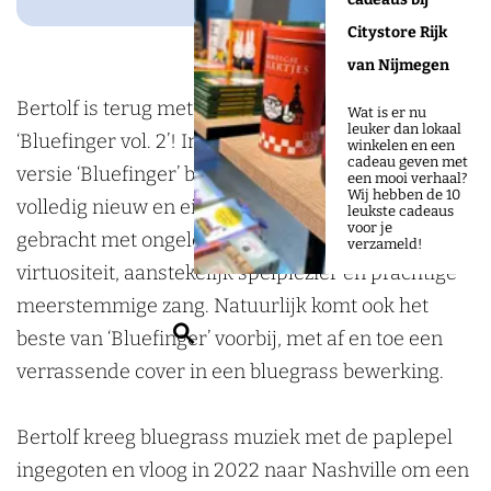
o
n
g
f
l
o
r
r
Citystore Rijk
f
k
o
a
van Nijmegen
D
o
m
Bertolf is terug met zijn bluegrass album
Wat is er nu
leuker dan lokaal
o
s
D
‘Bluefinger vol. 2’! In tegenstelling tot de eerdere
winkelen en een
cadeau geven met
o
j
o
versie ‘Bluefinger’ bestaat ‘Bluefinger vol. 2’ uit
een mooi verhaal?
Wij hebben de 10
r
e
o
volledig nieuw en eigen repertoire. De plaat wordt
leukste cadeaus
voor je
n
P
r
gebracht met ongelofelijke instrumentale
verzameld!
r
o
n
virtuositeit, aanstekelijk spelplezier en prachtige
o
p
r
meerstemmige zang. Natuurlijk komt ook het
o
p
o
Z
beste van ‘Bluefinger’ voorbij, met af en toe een
s
o
o
o
verrassende cover in een bluegrass bewerking.
j
d
s
e
e
i
j
k
Bertolf kreeg bluegrass muziek met de paplepel
P
u
e
e
ingegoten en vloog in 2022 naar Nashville om een