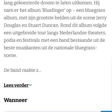
o
m
P
n
lang gekoesterde droom te laten uitkomen. Hij
p
o
nam er het album ‘Bluefinger’ op – een bluegrass
p
p
album, met zijn grootste helden uit de scene Jerry
o
p
Douglas en Stuart Duncan. Rond dit album volgde
d
o
een uitgebreide tour langs Nederlandse theaters,
i
d
podia en festivals met een band bestaande uit de
u
i
beste muzikanten uit de nationale bluegrass-
m
u
scene.
m
De band raakte z…
Lees verder
Wanneer