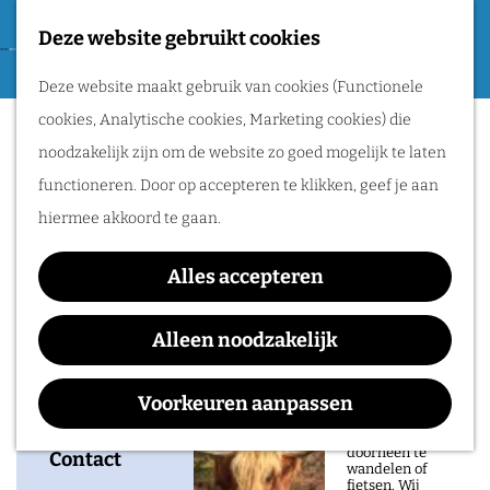
Tweede Wereldoorlog
Deze website gebruikt cookies
F
G
a
M
Routes
Deze website maakt gebruik van cookies (Functionele
a
Imperial Triumphant +
v
e
cookies, Analytische cookies, Marketing cookies) die
n
o
n
Knoll
Wandelen
noodzakelijk zijn om de website zo goed mogelijk te laten
a
r
u
Fietsen
functioneren. Door op accepteren te klikken, geef je aan
a
i
Routeplanner
hiermee akkoord te gaan.
r
e
d
Waar:
Wanneer:
Natuurgebieden
t
Alles accepteren
e
Doornroosje
dinsdag 24
in het Rijk van
e
h
Poppodium
november
Alleen noodzakelijk
Nijmegen
n
o
De prachtige
m
Voorkeuren aanpassen
natuur in het Rijk
van Nijmegen is
e
heerlijk om
doorheen te
p
Contact
wandelen of
fietsen. Wij