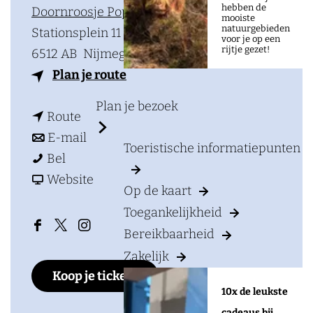
a
hebben de
Doornroosje Poppodium
mooiste
g
natuurgebieden
Stationsplein 11
voor je op een
e
rijtje gezet!
6512 AB
Nijmegen
n
Plan je route
a
Plan je bezoek
n
a
Route
a
n
r
E-mail
Toeristische informatiepunten
I
a
a
I
Bel
m
r
a
v
m
Website
Op de kaart
p
I
r
a
p
Toegankelijkheid
e
m
I
n
e
Bereikbaarheid
F
X
I
r
p
m
I
r
a
D
n
Zakelijk
i
e
p
m
i
Koop je tickets
c
o
s
a
r
e
p
a
10x de leukste
e
o
t
l
i
r
e
l
cadeaus bij