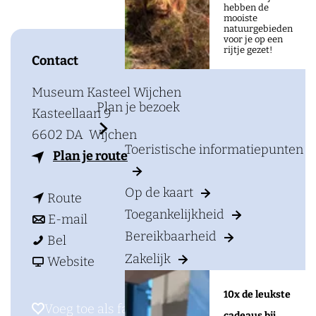
a
hebben de
mooiste
g
natuurgebieden
voor je op een
e
rijtje gezet!
Contact
Museum Kasteel Wijchen
Plan je bezoek
Kasteellaan 9
6602 DA
Wijchen
Toeristische informatiepunten
n
Plan je route
a
Op de kaart
n
a
Route
Toegankelijkheid
a
n
r
E-mail
Bereikbaarheid
I
a
a
I
Bel
Zakelijk
n
r
a
v
n
Website
s
I
r
a
s
10x de leukste
t
n
I
n
t
Voeg toe als favoriet
Voeg toe als favoriet
cadeaus bij