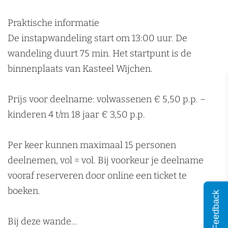
n
h
j
i
W
h
e
c
j
i
e
Praktische informatie
n
h
c
j
n
De instapwandeling start om 13:00 uur. De
e
h
c
wandeling duurt 75 min. Het startpunt is de
n
e
h
binnenplaats van Kasteel Wijchen.
n
e
n
Prijs voor deelname: volwassenen € 5,50 p.p. –
kinderen 4 t/m 18 jaar € 3,50 p.p.
Per keer kunnen maximaal 15 personen
deelnemen, vol = vol. Bij voorkeur je deelname
vooraf reserveren door online een ticket te
boeken.
Feedback
Bij deze wande…