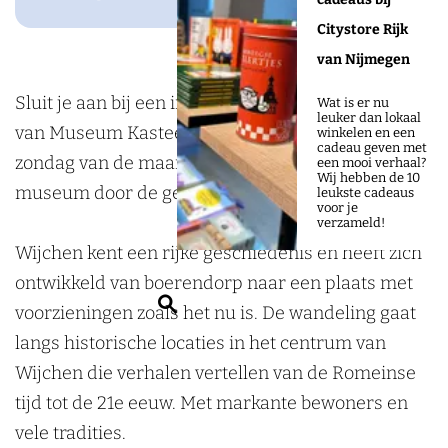
a
s
n
I
a
Citystore Rijk
p
t
s
n
p
van Nijmegen
w
a
t
s
w
a
p
a
t
a
Sluit je aan bij een inspirerende instapwandeling
Wat is er nu
leuker dan lokaal
n
w
p
a
n
van Museum Kasteel Wijchen op elke eerste
winkelen en een
cadeau geven met
d
a
w
p
d
zondag van de maand. Wandel met gidsen van het
een mooi verhaal?
Wij hebben de 10
e
n
a
w
e
museum door de geschiedenis van Wijchen.
leukste cadeaus
voor je
l
d
n
a
l
verzameld!
i
e
d
n
i
Wijchen kent een rijke geschiedenis en heeft zich
n
l
e
d
n
ontwikkeld van boerendorp naar een plaats met
Z
g
i
l
e
g
voorzieningen zoals het nu is. De wandeling gaat
o
W
n
i
l
W
langs historische locaties in het centrum van
e
i
g
n
i
i
Wijchen die verhalen vertellen van de Romeinse
k
j
W
g
n
j
tijd tot de 21e eeuw. Met markante bewoners en
e
c
i
W
g
c
vele tradities.