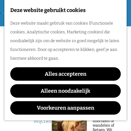
Tweede Wereldoorlog
Deze website gebruikt cookies
F
G
a
M
Routes
Deze website maakt gebruik van cookies (Functionele
a
v
e
cookies, Analytische cookies, Marketing cookies) die
n
Sorry, deze activiteit is niet meer
o
n
Wandelen
noodzakelijk zijn om de website zo goed mogelijk te laten
a
beschikbaar. Bekijk het
actuele aanbod
voor
r
u
Fietsen
functioneren. Door op accepteren te klikken, geef je aan
a
de beschikbare opties.
i
Routeplanner
hiermee akkoord te gaan.
r
e
d
Instapwandeling
Natuurgebieden
t
Alles accepteren
e
Wijchen
in het Rijk van
e
h
Alleen noodzakelijk
Nijmegen
n
o
De prachtige
m
Voorkeuren aanpassen
natuur in het Rijk
Waar:
Wanneer:
van Nijmegen is
e
heerlijk om
Wijchen
t/m 2 augustus
doorheen te
p
wandelen of
fietsen. Wij