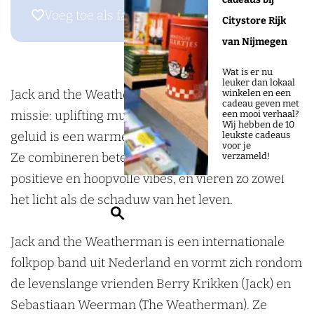
b
r
a
h
d
n
a
h
Voeg toe als favoriet
Voeg toe als favoriet
Citystore Rijk
o
n
g
e
t
d
n
e
van Nijmegen
o
r
r
W
h
t
d
W
k
o
a
Wat is er nu
e
e
h
t
e
leuker dan lokaal
D
o
m
Jack and the Weatherman hebben een duidelijke
winkelen en een
a
W
e
h
a
cadeau geven met
o
s
D
missie: uplifting muziek de wereld insturen. Hun
een mooi verhaal?
t
e
W
e
t
Wij hebben de 10
o
j
o
geluid is een warme mix van pop, folk en reggae.
leukste cadeaus
h
a
e
W
h
voor je
r
e
o
Ze combineren betekenisvolle teksten met
verzameld!
e
t
a
e
e
n
P
r
positieve en hoopvolle vibes, en vieren zo zowel
r
h
t
a
r
r
o
n
het licht als de schaduw van het leven.
m
e
h
t
m
Z
o
p
r
a
r
e
h
a
o
o
p
o
Jack and the Weatherman is een internationale
n
m
r
e
n
e
s
o
o
folkpop band uit Nederland en vormt zich rondom
a
m
r
k
j
d
s
de levenslange vrienden Berry Krikken (Jack) en
n
a
m
e
e
i
j
Sebastiaan Weerman (The Weatherman). Ze
n
a