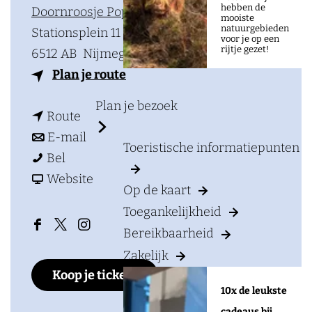
a
hebben de
Doornroosje Poppodium
mooiste
g
natuurgebieden
Stationsplein 11
voor je op een
e
rijtje gezet!
6512 AB
Nijmegen
n
Plan je route
a
Plan je bezoek
n
a
Route
a
n
r
E-mail
Toeristische informatiepunten
J
a
a
J
Bel
a
r
a
v
a
Website
Op de kaart
c
J
r
a
c
Toegankelijkheid
k
a
J
n
k
Bereikbaarheid
F
X
I
a
c
a
J
a
a
D
n
Zakelijk
n
k
c
a
n
Koop je tickets
c
o
s
d
a
k
c
d
10x de leukste
e
o
t
t
n
a
k
t
cadeaus bij