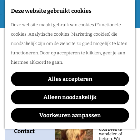
Tweede Wereldoorlog
Deze website gebruikt cookies
F
G
a
M
Routes
Deze website maakt gebruik van cookies (Functionele
a
Jack and the
v
e
cookies, Analytische cookies, Marketing cookies) die
n
o
n
Weatherman
Wandelen
noodzakelijk zijn om de website zo goed mogelijk te laten
a
r
u
Fietsen
functioneren. Door op accepteren te klikken, geef je aan
a
i
Routeplanner
hiermee akkoord te gaan.
r
e
d
Waar:
Wanneer:
Natuurgebieden
t
Alles accepteren
e
Doornroosje
vrijdag 11
in het Rijk van
e
h
Poppodium
december
Alleen noodzakelijk
Nijmegen
n
o
De prachtige
m
Voorkeuren aanpassen
natuur in het Rijk
van Nijmegen is
e
heerlijk om
doorheen te
p
Contact
wandelen of
fietsen. Wij