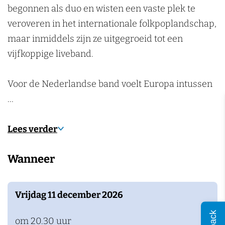
n
P
u
e
begonnen als duo en wisten een vaste plek te
n
o
m
P
veroveren in het internationale folkpoplandschap,
p
o
maar inmiddels zijn ze uitgegroeid tot een
p
p
vijfkoppige liveband.
o
p
d
o
Voor de Nederlandse band voelt Europa intussen
i
d
…
u
i
m
u
Lees verder
m
Wanneer
Vrijdag 11 december 2026
om 20.30 uur