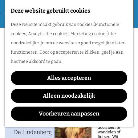
Tweede Wereldoorlog
Deze website gebruikt cookies
F
G
a
M
Routes
Deze website maakt gebruik van cookies (Functionele
a
Tg. Winterberg
v
e
cookies, Analytische cookies, Marketing cookies) die
n
o
n
Wandelen
noodzakelijk zijn om de website zo goed mogelijk te laten
a
r
u
Fietsen
functioneren. Door op accepteren te klikken, geef je aan
a
i
Routeplanner
hiermee akkoord te gaan.
Waar:
Wanneer:
r
e
De Lindenberg
zondag 17 januari 2027
d
Natuurgebieden
t
Alles accepteren
e
in het Rijk van
e
h
Alleen noodzakelijk
Nijmegen
n
o
Contact
De prachtige
m
Voorkeuren aanpassen
natuur in het Rijk
van Nijmegen is
e
De Lindenberg
heerlijk om
doorheen te
p
De Lindenberg
wandelen of
fietsen. Wij