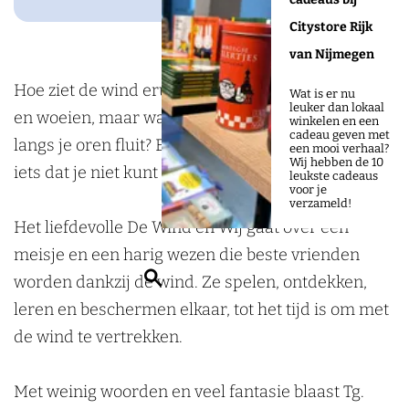
o
n
g
d
b
e
t
n
b
o
d
r
i
Citystore Rijk
e
r
e
t
e
k
e
a
n
van Nijmegen
r
b
r
e
r
D
n
m
D
Hoe ziet de wind eruit? Hij laat bladeren waaien
g
e
b
r
g
Wat is er nu
leuker dan lokaal
e
b
D
e
en woeien, maar waar gaat de wind heen als hij
r
e
b
winkelen en een
cadeau geven met
L
e
e
L
langs je oren fluit? En kun je vrienden worden met
g
r
e
een mooi verhaal?
Wij hebben de 10
i
r
L
i
iets dat je niet kunt vangen?
g
r
leukste cadeaus
voor je
n
g
i
n
g
verzameld!
d
n
d
Het liefdevolle De Wind en Wij gaat over een
e
d
e
meisje en een harig wezen die beste vrienden
n
e
n
Z
worden dankzij de wind. Ze spelen, ontdekken,
b
n
b
o
leren en beschermen elkaar, tot het tijd is om met
e
b
e
e
de wind te vertrekken.
r
e
r
k
g
r
g
e
Met weinig woorden en veel fantasie blaast Tg.