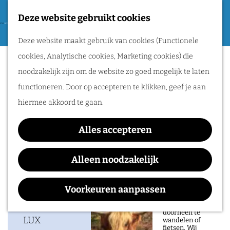
Tweede Wereldoorlog
Deze website gebruikt cookies
F
G
a
M
Routes
Deze website maakt gebruik van cookies (Functionele
a
LUX TIPT: Milky Way (8+)
v
e
cookies, Analytische cookies, Marketing cookies) die
n
o
n
Wandelen
noodzakelijk zijn om de website zo goed mogelijk te laten
a
r
u
Fietsen
functioneren. Door op accepteren te klikken, geef je aan
a
i
Routeplanner
hiermee akkoord te gaan.
Waar:
Wanneer:
r
e
LUX
zondag 1 november
d
Natuurgebieden
t
Alles accepteren
e
in het Rijk van
e
h
Alleen noodzakelijk
Nijmegen
n
o
Contact
De prachtige
m
Voorkeuren aanpassen
natuur in het Rijk
van Nijmegen is
e
LUX
heerlijk om
doorheen te
p
LUX
wandelen of
fietsen. Wij