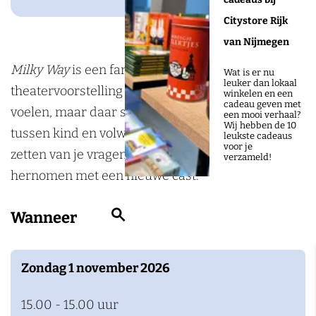
o
g
i
:
T
P
i
o
r
Citystore Rijk
l
M
:
T
l
k
a
van Nijmegen
k
i
M
:
k
L
m
Milky Way
is een fantasierijke, fysieke
y
l
i
M
y
Wat is er nu
leuker dan lokaal
U
L
theatervoorstelling die gaat over je soms eenzaam
W
k
l
i
W
winkelen en een
cadeau geven met
X
U
voelen, maar daar samen in zijn. Over het hangen
a
y
k
l
a
een mooi verhaal?
Wij hebben de 10
X
tussen kind en volwassen zijn en het in beweging
y
W
y
k
y
leukste cadeaus
voor je
zetten van je vragen. Winnaar Zilveren Krekel, nu
(
a
W
y
(
verzameld!
hernomen met een nieuwe cast.
8
y
a
W
8
+
(
y
a
+
Z
Wanneer
)
8
(
y
)
o
+
8
(
e
)
+
8
Zondag 1 november 2026
k
)
+
e
15.00 - 15.00 uur
)