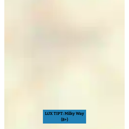
LUX TIPT: Milky Way
(8+)