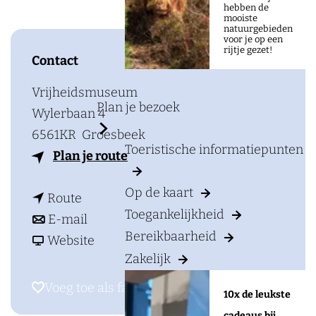
a
hebben de
mooiste
g
natuurgebieden
voor je op een
e
rijtje gezet!
Contact
Vrijheidsmuseum
Plan je bezoek
Wylerbaan 4
6561KR
Groesbeek
Toeristische informatiepunten
n
Plan je route
a
Op de kaart
n
a
Route
Toegankelijkheid
a
n
r
E-mail
Bereikbaarheid
a
a
v
H
Website
Zakelijk
r
a
a
i
H
r
n
g
Voeg toe als favoriet
Voeg toe als favoriet
10x de leukste
i
H
H
h
cadeaus bij