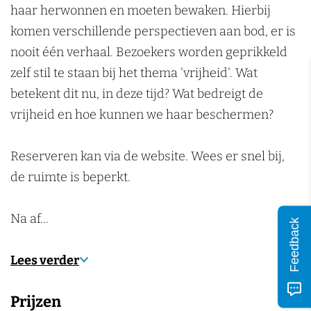
n
t
e
e
r
haar herwonnen en moeten bewaken. Hierbij
V
t
t
i
komen verschillende perspectieven aan bod, er is
r
V
V
j
nooit één verhaal. Bezoekers worden geprikkeld
i
r
r
h
zelf stil te staan bij het thema 'vrijheid'. Wat
j
i
i
e
betekent dit nu, in deze tijd? Wat bedreigt de
h
j
j
i
vrijheid en hoe kunnen we haar beschermen?
e
h
h
d
i
e
e
s
Reserveren kan via de website. Wees er snel bij,
d
i
i
m
de ruimte is beperkt.
s
d
d
u
m
s
s
s
Na af…
Feedback
u
m
m
e
s
u
u
u
Lees verder
e
s
s
m
Prijzen
u
e
e