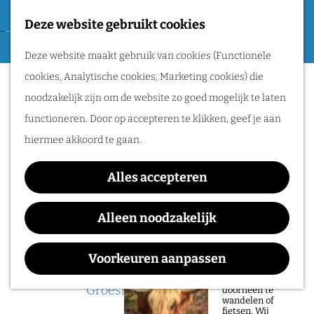
Tweede Wereldoorlog
Deze website gebruikt cookies
F
G
a
M
Routes
Deze website maakt gebruik van cookies (Functionele
a
v
e
cookies, Analytische cookies, Marketing cookies) die
n
Sorry, deze activiteit is niet meer
o
n
Wandelen
noodzakelijk zijn om de website zo goed mogelijk te laten
a
beschikbaar. Bekijk het
actuele aanbod
voor
r
u
Fietsen
functioneren. Door op accepteren te klikken, geef je aan
a
de beschikbare opties.
i
Routeplanner
hiermee akkoord te gaan.
r
e
d
Highlight Tour in het
Natuurgebieden
t
Alles accepteren
e
Vrijheidsmuseum
in het Rijk van
e
h
Alleen noodzakelijk
Nijmegen
n
o
De prachtige
m
Voorkeuren aanpassen
natuur in het Rijk
Waar:
Wanneer:
van Nijmegen is
e
heerlijk om
Groesbeek
t/m 26 juli
doorheen te
p
wandelen of
fietsen. Wij