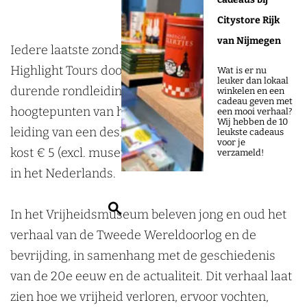
g
i
i
l
Citystore Rijk
h
g
g
i
van Nijmegen
l
h
h
g
Iedere laatste zondag van de maand zijn er
i
l
l
h
Highlight Tours door het museum. Deze 1,5 uur
Wat is er nu
leuker dan lokaal
g
i
i
t
durende rondleiding brengt je langs de
winkelen en een
cadeau geven met
h
g
g
T
hoogtepunten van het Vrijheidsmuseum onder
een mooi verhaal?
Wij hebben de 10
t
h
h
o
leiding van een deskundige gids. Een rondleiding
leukste cadeaus
voor je
T
t
t
u
kost € 5 (excl. museumentree) en wordt gehouden
verzameld!
o
T
T
r
in het Nederlands.
u
o
o
i
Z
r
u
u
n
In het Vrijheidsmuseum beleven jong en oud het
o
i
r
r
h
verhaal van de Tweede Wereldoorlog en de
e
n
i
i
e
bevrijding, in samenhang met de geschiedenis
k
h
n
n
t
van de 20e eeuw en de actualiteit. Dit verhaal laat
e
e
h
h
V
zien hoe we vrijheid verloren, ervoor vochten,