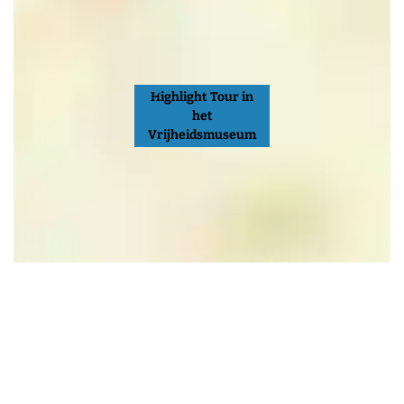
Highlight Tour in
het
Vrijheidsmuseum