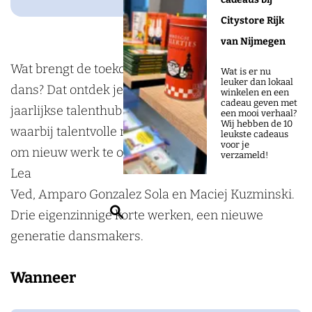
o
g
L
A
K
O
L
o
r
Citystore Rijk
1
A
A
K
1
k
a
van Nijmegen
4
L
A
A
4
L
m
Wat brengt de toekomst van de Nederlandse
1
L
A
Wat is er nu
leuker dan lokaal
U
L
dans? Dat ontdek je in
DANSLOKAAL
: de
4
1
L
winkelen en een
cadeau geven met
X
U
jaarlijkse talenthub van Conny Janssen Danst
4
1
een mooi verhaal?
Wij hebben de 10
X
waarbij talentvolle makers uitgenodigd worden
4
leukste cadeaus
voor je
om nieuw werk te ontwikkelen. In editie 14 zijn dat
verzameld!
Lea
Ved, Amparo Gonzalez Sola en Maciej Kuzminski.
Z
Drie eigenzinnige korte werken, een nieuwe
o
generatie dansmakers.
e
k
Wanneer
e