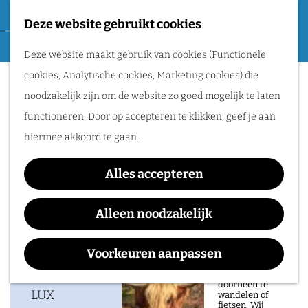
Tweede Wereldoorlog
Deze website gebruikt cookies
F
G
a
M
Routes
Deze website maakt gebruik van cookies (Functionele
a
DANSLOKAAL 14
v
e
cookies, Analytische cookies, Marketing cookies) die
n
o
n
Wandelen
noodzakelijk zijn om de website zo goed mogelijk te laten
a
r
u
Fietsen
functioneren. Door op accepteren te klikken, geef je aan
a
i
Routeplanner
hiermee akkoord te gaan.
Waar:
Wanneer:
r
e
LUX
vrijdag 9 oktober
d
Natuurgebieden
t
Alles accepteren
e
in het Rijk van
e
h
Alleen noodzakelijk
Nijmegen
n
o
Contact
De prachtige
m
Voorkeuren aanpassen
natuur in het Rijk
van Nijmegen is
e
LUX
heerlijk om
doorheen te
p
LUX
wandelen of
fietsen. Wij