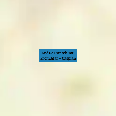
And So I Watch You
From Afar + Caspian