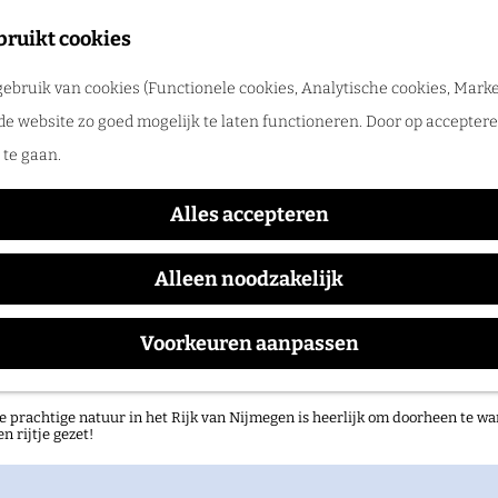
tadswandeling met gids
bruikt cookies
ntdek Nijmegen samen met een gids. Ga samen op pad en ontdek verborgen
ebruik van cookies (Functionele cookies, Analytische cookies, Marke
rlog
 I Watch You From Afar + 
de website zo goed mogelijk te laten functioneren. Door op accepteren
te gaan.
Alles accepteren
Waar:
Wanneer:
Doornroosje Poppodium
dinsdag 20 oktober
Alleen noodzakelijk
Voorkeuren aanpassen
atuurgebieden in het Rijk van Nijmegen
e prachtige natuur in het Rijk van Nijmegen is heerlijk om doorheen te wa
en rijtje gezet!