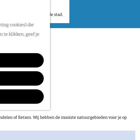
 plekken en verhalen in de stad.
ting cookies) die
Caspian
 te klikken, geef je
ndelen of fietsen. Wij hebben de mooiste natuurgebieden voor je op