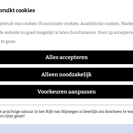
tadswandeling met gids
bruikt cookies
ntdek Nijmegen samen met een gids. Ga samen op pad en ontdek verborgen
ebruik van cookies (Functionele cookies, Analytische cookies, Marke
rlog
Fear Me
de website zo goed mogelijk te laten functioneren. Door op accepteren
te gaan.
Alles accepteren
Waar:
Wanneer:
LUX
donderdag 7 januari 2027
Alleen noodzakelijk
Voorkeuren aanpassen
atuurgebieden in het Rijk van Nijmegen
e prachtige natuur in het Rijk van Nijmegen is heerlijk om doorheen te wa
en rijtje gezet!