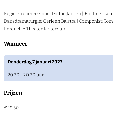
o
g
e
k
o
r
Regie en choreografie: Dalton Jansen | Eindregisse
e
k
a
Dansdramaturgie: Gerleen Balstra | Componist: Tom v
n
L
m
Productie: Theater Rotterdam
U
L
X
U
Wanneer
X
Donderdag 7 januari 2027
20.30 - 20.30 uur
Prijzen
€ 19,50