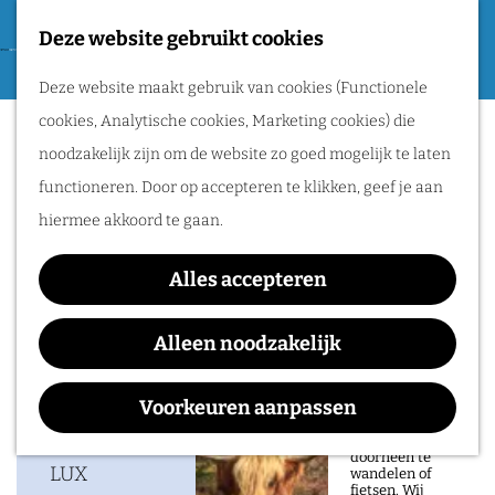
Tweede Wereldoorlog
Deze website gebruikt cookies
F
G
a
M
Routes
Deze website maakt gebruik van cookies (Functionele
a
Jean Cement
v
e
cookies, Analytische cookies, Marketing cookies) die
n
o
n
Wandelen
noodzakelijk zijn om de website zo goed mogelijk te laten
a
r
u
Fietsen
functioneren. Door op accepteren te klikken, geef je aan
a
i
Routeplanner
hiermee akkoord te gaan.
Waar:
Wanneer:
r
e
LUX
zaterdag 30 januari 2027
d
Natuurgebieden
t
Alles accepteren
e
in het Rijk van
e
h
Alleen noodzakelijk
Nijmegen
n
o
Contact
De prachtige
m
Voorkeuren aanpassen
natuur in het Rijk
van Nijmegen is
e
LUX
heerlijk om
doorheen te
p
LUX
wandelen of
fietsen. Wij