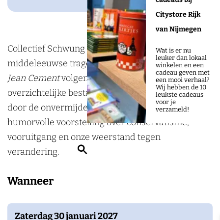
o
g
t
e
m
e
t
o
r
Citystore Rijk
n
e
m
k
a
van Nijmegen
t
n
e
L
m
Collectief Schwung brengt een vergeten
t
n
Wat is er nu
leuker dan lokaal
U
L
middeleeuwse tragedie voor het eerst tot leven. In
t
winkelen en een
cadeau geven met
X
U
Jean Cement
volgen we de oerkoppige Jean, wiens
een mooi verhaal?
Wij hebben de 10
X
overzichtelijke bestaan bruut wordt verstoord
leukste cadeaus
voor je
door de onvermijdelijke vooruitgang. Een
verzameld!
humorvolle voorstelling over conservatisme,
vooruitgang en onze weerstand tegen
Z
verandering.
o
e
Wanneer
k
e
Zaterdag 30 januari 2027