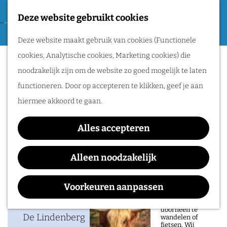
Tweede Wereldoorlog
Deze website gebruikt cookies
F
G
a
M
Routes
Deze website maakt gebruik van cookies (Functionele
a
Nijmeegs Open Podium
v
e
cookies, Analytische cookies, Marketing cookies) die
n
o
n
Wandelen
noodzakelijk zijn om de website zo goed mogelijk te laten
a
r
u
Fietsen
functioneren. Door op accepteren te klikken, geef je aan
a
i
Routeplanner
hiermee akkoord te gaan.
Waar:
Wanneer:
r
e
De Lindenberg
donderdag 26 november
d
Natuurgebieden
t
Alles accepteren
e
in het Rijk van
e
h
Alleen noodzakelijk
Nijmegen
n
o
Contact
De prachtige
m
Voorkeuren aanpassen
natuur in het Rijk
van Nijmegen is
e
De Lindenberg
heerlijk om
doorheen te
p
De Lindenberg
wandelen of
fietsen. Wij