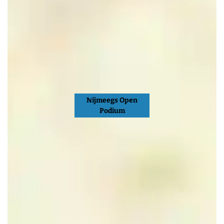
Nijmeegs Open
Podium