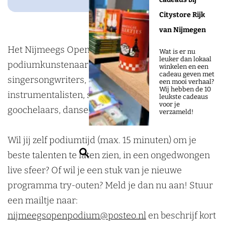
o
n
g
d
p
s
g
e
p
o
d
r
i
Citystore Rijk
e
O
s
g
e
k
e
a
n
van Nijmegen
n
p
O
s
n
D
n
m
D
Het Nijmeegs Open Podium (NOP) is er voor alle
P
e
p
O
P
Wat is er nu
leuker dan lokaal
e
b
D
e
podiumkunstenaars! Kom kijken naar
o
n
e
p
o
winkelen en een
cadeau geven met
L
e
e
L
singersongwriters, stand-up comedians,
d
P
n
e
d
een mooi verhaal?
Wij hebben de 10
i
r
L
i
instrumentalisten, spoken word artiesten,
i
o
P
n
i
leukste cadeaus
voor je
n
g
i
n
goochelaars, dansers en acrobaten.
u
d
o
P
u
verzameld!
d
n
d
m
i
d
o
m
e
d
e
Wil jij zelf podiumtijd (max. 15 minuten) om je
u
i
d
n
e
n
Z
beste talenten te laten zien, in een ongedwongen
m
u
i
b
n
b
o
live sfeer? Of wil je een stuk van je nieuwe
m
u
e
b
e
e
programma try-outen? Meld je dan nu aan! Stuur
m
r
e
r
k
een mailtje naar:
g
r
g
e
nijmeegsopenpodium@posteo.nl
en beschrijf kort