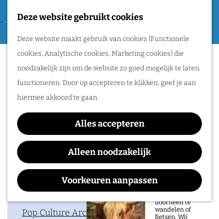
Tweede Wereldoorlog
Deze website gebruikt cookies
F
G
a
M
Routes
Deze website maakt gebruik van cookies (Functionele
a
Woensdag Madness bij
v
e
cookies, Analytische cookies, Marketing cookies) die
n
o
n
Pop Culture Arcade
Wandelen
noodzakelijk zijn om de website zo goed mogelijk te laten
a
r
u
Fietsen
functioneren. Door op accepteren te klikken, geef je aan
a
i
Routeplanner
hiermee akkoord te gaan.
r
e
d
Waar:
Wanneer:
Natuurgebieden
t
Alles accepteren
e
Pop Culture Arcade
t/m 24 februari 2027
in het Rijk van
e
h
Alleen noodzakelijk
Nijmegen
n
o
De prachtige
m
Voorkeuren aanpassen
natuur in het Rijk
van Nijmegen is
e
Contact
heerlijk om
doorheen te
p
wandelen of
Pop Culture Arcade
fietsen. Wij