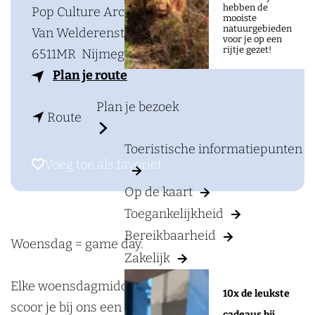
a
hebben de
Pop Culture Arcade
mooiste
g
natuurgebieden
Van Welderenstraat 80
voor je op een
e
rijtje gezet!
6511MR
Nijmegen
n
Plan je route
a
Plan je bezoek
n
a
Route
a
r
Toeristische informatiepunten
a
W
Voeg toe als favoriet
Voeg toe als favoriet
r
o
Op de kaart
W
e
Toegankelijkheid
o
n
Bereikbaarheid
e
s
Woensdag = game day.
Zakelijk
n
d
s
a
Elke woensdagmiddag tussen 12:00 en 16:00
10x de leukste
d
g
scoor je bij ons een uurkaart met 50% korting.
cadeaus bij