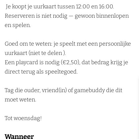
n
C
l
Je koopt je uurkaart tussen 12:00 en 16:00.
u
t
Reserveren is niet nodig — gewoon binnenlopen
l
u
en spelen.
t
r
u
e
Goed om te weten: je speelt met een persoonlijke
r
A
uurkaart (niet te delen ).
e
r
Een playcard is nodig (€2,50), dat bedrag krijg je
A
c
direct terug als speeltegoed.
r
a
c
d
Tag die ouder, vriend(in) of gamebuddy die dit
a
e
moet weten.
d
e
Tot woensdag!
Wanneer