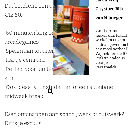
a
M
Dat betekent: een uur vrij gamen voor maar
Citystore Rijk
g
a
€12,50.
van Nijmegen
M
d
Wat is er nu
a
n
60 minuten lang onbeperkt losgaan op onze
leuker dan lokaal
winkelen en een
d
e
arcadegames
cadeau geven met
een mooi verhaal?
n
s
Spelen kan tot uiterlijk 17:00
Wij hebben de 10
leukste cadeaus
e
s
Hartje centrum
voor je
verzameld!
s
b
Perfect voor kinderen die woensdagmiddag vrij
s
i
zijn
b
j
Ook ideaal voor studenten of een spontane
Z
i
P
midweek break
o
j
o
e
P
p
Even ontsnappen aan school, werk of huiswerk?
k
o
C
Dit is je excuus.
e
p
u