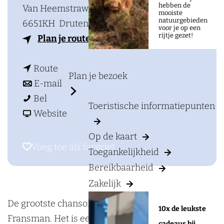
a
hebben de
Van Heemstraweg, 53
mooiste
g
natuurgebieden
6651KH
Druten
voor je op een
e
rijtje gezet!
n
Plan je route
a
n
a
Route
Plan je bezoek
a
n
r
E-mail
R
a
a
R
Bel
Toeristische informatiepunten
o
r
a
v
o
Website
b
R
r
a
b
Op de kaart
K
o
R
n
K
Voeg toe als favoriet
Voeg toe als favoriet
Toegankelijkheid
e
b
o
R
e
Bereikbaarheid
m
K
b
o
m
Zakelijk
p
e
K
b
p
s
m
e
K
s
De grootste chansonnier aller tijden is geen
10x de leukste
-
p
m
e
-
Fransman. Het is een Belg uit Vlaanderen die
cadeaus bij