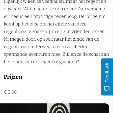
n
Eigenlijk willen ze voetballen, maar het regent en
b
n
b
onweert. Wat moeten ze nou doen? Dan verschijnt
e
b
e
er ineens een prachtige regenboog. De jarige Jim
r
e
r
komt op het idee om het einde van deze
g
r
g
regenboog te zoeken. Jim en zijn vrienden reizen
g
Nijmegen door, op zoek naar het einde van de
regenboog. Onderweg maken ze allerlei
spannende avonturen mee. Zullen ze de schat aan
het einde van de regenboog vinden?
Feedback
Prijzen
€ 3,50