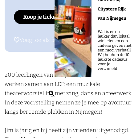
0
F
E
L
0
a
D
n
i
Citystore Rijk
2
2
F
E
2
Koop je tickets
c
e
s
n
van Nijmegen
6
0
2
F
6
e
L
t
k
2
0
2
Wat is er nu
b
i
a
e
leuker dan lokaal
6
2
0
Voeg toe als favoriet
Voeg toe als favoriet
winkelen en een
o
n
g
d
cadeau geven met
6
2
een mooi verhaal?
o
d
r
i
Wij hebben de 10
6
leukste cadeaus
k
e
a
n
voor je
verzameld!
D
n
m
D
200 leerlingen van 6 Nijmeegse basisscholen
e
b
D
e
werken samen aan LEF: een muzikale
L
e
e
L
Z
theatervoorstelling met zang, dans en acteerwerk.
i
r
L
i
o
In deze voorstelling nemen ze je mee op avontuur
n
g
i
n
e
langs beroemde plekken in Nijmegen!
d
n
d
k
e
d
e
e
Jim is jarig en hij heeft zijn vrienden uitgenodigd.
n
e
n