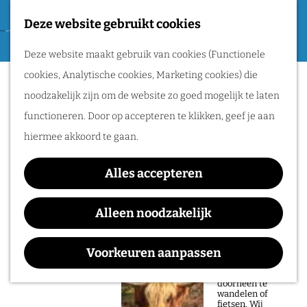
Tweede Wereldoorlog
Deze website gebruikt cookies
F
G
a
M
Routes
Deze website maakt gebruik van cookies (Functionele
a
v
e
cookies, Analytische cookies, Marketing cookies) die
n
Sorry, deze activiteit is niet meer
o
n
Wandelen
noodzakelijk zijn om de website zo goed mogelijk te laten
a
beschikbaar. Bekijk het
actuele aanbod
voor
r
u
Fietsen
functioneren. Door op accepteren te klikken, geef je aan
a
de beschikbare opties.
i
Routeplanner
hiermee akkoord te gaan.
r
e
d
LEF 2026
Natuurgebieden
t
Alles accepteren
e
in het Rijk van
e
h
Alleen noodzakelijk
Nijmegen
n
o
Waar:
Wanneer:
De prachtige
m
Voorkeuren aanpassen
natuur in het Rijk
De Lindenberg
t/m 12 juni
van Nijmegen is
e
heerlijk om
doorheen te
p
wandelen of
fietsen. Wij