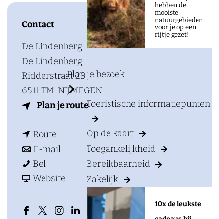
a
hebben de
mooiste
g
natuurgebieden
Contact
voor je op een
e
rijtje gezet!
De Lindenberg
De Lindenberg
Plan je bezoek
Ridderstraat 23
6511 TM
NIJMEGEN
Toeristische informatiepunten
n
Plan je route
a
Op de kaart
n
a
Route
a
n
r
Toegankelijkheid
E-mail
L
a
a
L
Bel
Bereikbaarheid
E
r
a
v
E
Website
Zakelijk
F
L
r
a
F
10x de leukste
2
E
L
n
2
F
X
I
L
cadeaus bij