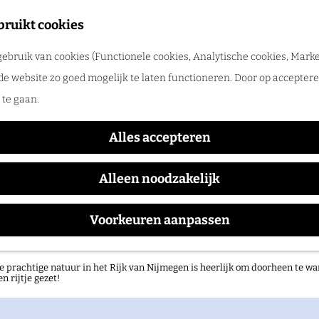
tadswandeling met gids
bruikt cookies
ntdek Nijmegen samen met een gids. Ga samen op pad en ontdek verborgen
ebruik van cookies (Functionele cookies, Analytische cookies, Marke
rlog
Blood Red Shoes
de website zo goed mogelijk te laten functioneren. Door op accepteren
te gaan.
Alles accepteren
Waar:
Wanneer:
Doornroosje Poppodium
maandag 19 oktober
Alleen noodzakelijk
Voorkeuren aanpassen
atuurgebieden in het Rijk van Nijmegen
e prachtige natuur in het Rijk van Nijmegen is heerlijk om doorheen te wa
en rijtje gezet!