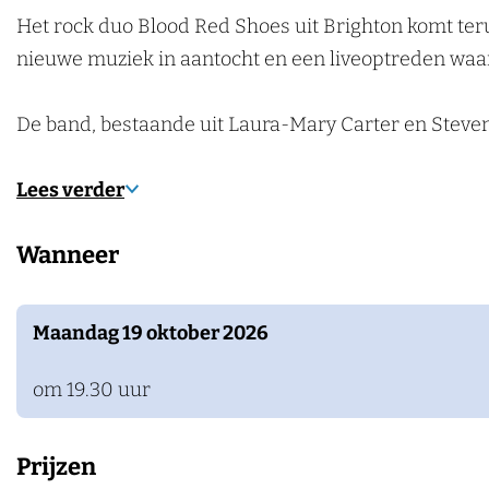
o
r
r
o
S
d
e
o
Het rock duo Blood Red Shoes uit Brighton komt te
k
k
o
a
e
h
S
d
e
nieuwe muziek in aantocht en een liveoptreden waar
e
D
o
m
s
o
h
S
s
n
o
s
D
e
o
h
De band, bestaande uit Laura-Mary Carter en Steven
o
j
o
s
e
o
r
e
o
s
e
Lees verder
n
P
r
s
r
o
n
Wanneer
o
p
r
o
p
o
s
o
o
Maandag 19 oktober 2026
j
d
s
om 19.30 uur
e
i
j
P
u
e
o
m
P
Prijzen